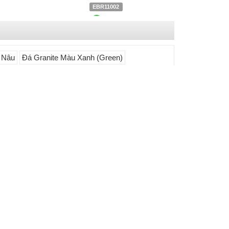
EBR11002
6
Liên hệ
0903.930.126
 Nâu
Đá Granite Màu Xanh (Green)
Đá Slatium Granite
EYE12041