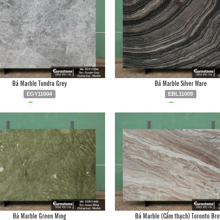
Đá Marble Tundra Grey
Đá Marble Silver Ware
EGY11004
EBL11009
Liên hệ
0903.930.126
Liên hệ
0903.930.12
Đá Marble Green Ming
Đá Marble (Cẩm thạch) Toronto Br