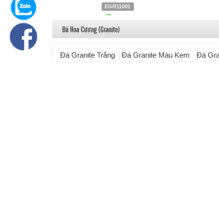
EGR11001
Liên hệ
0903.930.126
Đá Hoa Cương (Granite)
Đá Granite Trắng
Đá Granite Màu Kem
Đá Gra
Đá Granite Màu Xanh (Blue)
Đá Granite Màu X
Đá Blue Bahia Granite
EBU12006