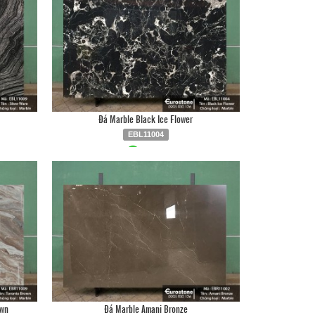
Đá Marble Black Ice Flower
EBL11004
6
Liên hệ
0903.930.126
own
Đá Marble Amani Bronze