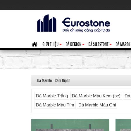
GIỚI THIỆU
ĐÁ DEKTON
ĐÁ SILESTONE
ĐÁ MARBL
+
+
+
Đá Marble - Cẩm thạch
Đá Marble Trắng
Đá Marble Màu Kem (be)
Đá
Đá Marble Màu Tím
Đá Marble Màu Ghi