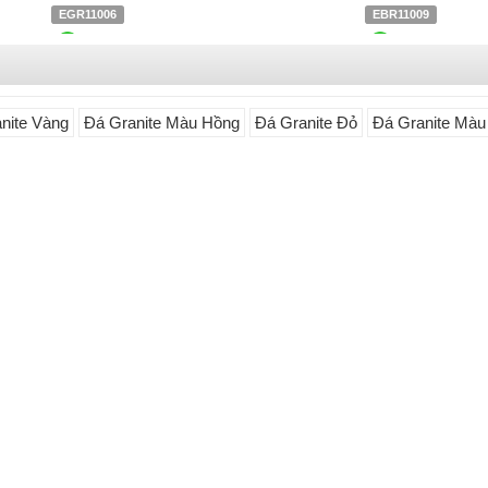
EGR11006
EBR11009
Liên hệ
0903.930.126
Liên hệ
0903.930.12
nite Vàng
Đá Granite Màu Hồng
Đá Granite Đỏ
Đá Granite Màu
ám
Đá Granite Đen
Đá Granite Tím
Đá Royal Dream Granite
Đá Swiss Alps Granite
EGY12003
EWH12035