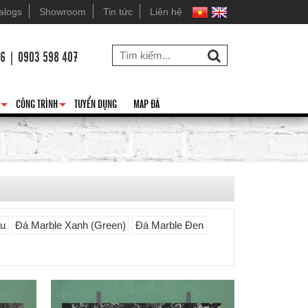
alogs
Showroom
Tin tức
Liên hệ
26 | 0903 598 407
CÔNG TRÌNH
TUYỂN DỤNG
MAP ĐÁ
+
+
âu
Đá Marble Xanh (Green)
Đá Marble Đen