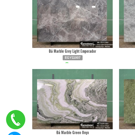
Đá Marble Grey Light Emperador
EGY11007
Liên hệ
0903.930.126
Đá Marble Green Onyx