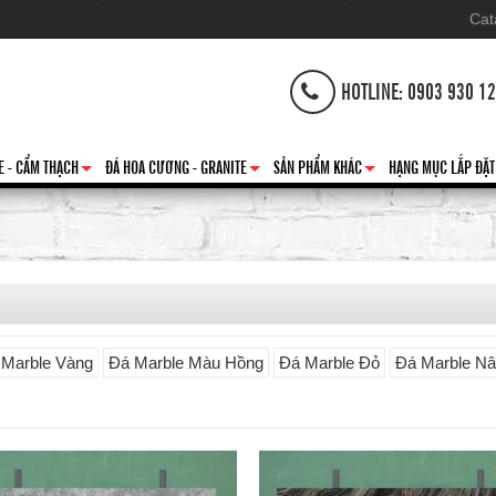
Cat
HOTLINE: 0903 930 1
E - CẨM THẠCH
ĐÁ HOA CƯƠNG - GRANITE
SẢN PHẨM KHÁC
HẠNG MỤC LẮP ĐẶT
+
+
+
 Marble Vàng
Đá Marble Màu Hồng
Đá Marble Đỏ
Đá Marble N