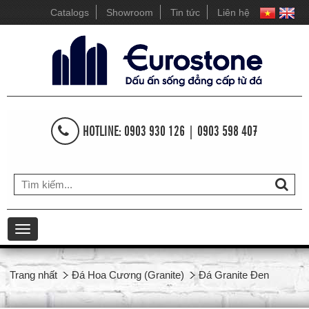
Catalogs
Showroom
Tin tức
Liên hệ
HOTLINE: 0903 930 126 | 0903 598 407
Toggle
navigation
Trang nhất
Đá Hoa Cương (Granite)
Đá Granite Đen