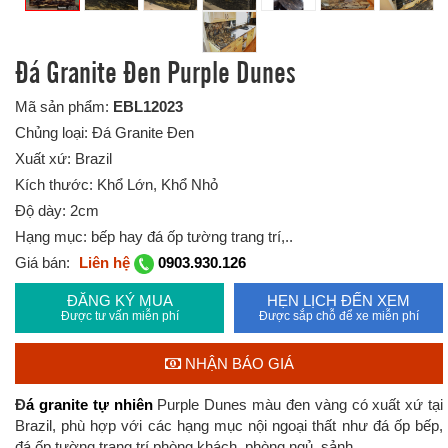
Đá Granite Đen Purple Dunes
Mã sản phẩm:
EBL12023
Chủng loại: Đá Granite Đen
Xuất xứ: Brazil
Kích thước: Khổ Lớn, Khổ Nhỏ
Độ dày: 2cm
Hạng mục: bếp hay đá ốp tường trang trí,..
Giá bán:
Liên hệ
0903.930.126
ĐĂNG KÝ MUA
HẸN LỊCH ĐẾN XEM
Được tư vấn miễn phí
Được sắp chỗ để xe miễn phí
NHẬN BÁO GIÁ
Đ
á granite tự nhiên
Purple Dunes màu đen vàng có xuất xứ tại
Brazil, phù hợp với các hạng mục nội ngoại thất như đá ốp bếp,
đá ốp tường trang trí phòng khách, phòng ngủ, sảnh,...