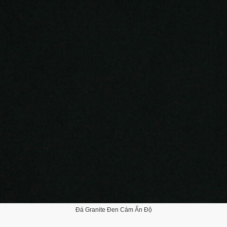
Đá Granite Đen Cám Ấn Độ