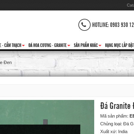
Cat
HOTLINE: 0903 930 1
E - CẨM THẠCH
ĐÁ HOA CƯƠNG - GRANITE
SẢN PHẨM KHÁC
HẠNG MỤC LẮP ĐẶT
+
+
+
te Đen
Đá Granite
Mã sản phẩm:
E
Chủng loại: Đá G
Xuất xứ: India