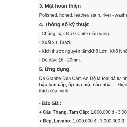
3. Mặt hoàn thiện
Polished, honed, leather/ stain, river - was
4. Thông số kỹ thuật
- Chủng loại: Đá Granite màu vàng.
- Xuất xứ: Brazil
- Kích thước nguyên tấm:Khổ Lớn, Khổ Nh
- Độ dày: 16 - 20mm.
5. Ứng dụng
Đá Granite Đen Cám Ấn Độ là loại đá tự n
bậc tam cấp, ốp bia mộ, sàn nhà
,… Hiện
thích của mình.
-
Báo Giá :
+ Cầu Thang, Tam Cấp:
1.000.000 đ - 3.0
+ Bếp, Lavabo:
1.000.000 đ - 3.000.000 đ