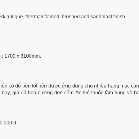
hed/ antique, thermal/ flamed, brushed and sandblast finish
ỏ : 1700 x 3100mm.
hiên có độ bền tốt nên được ứng dụng cho nhiều hạng mục cần
 nay, giá đá hoa cương đen cám Ấn Độ thuộc tầm trung và bạn
00.000 đ