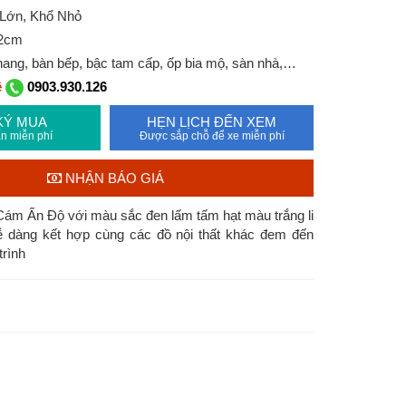
 Lớn, Khổ Nhỏ
 2cm
ang, bàn bếp, bậc tam cấp, ốp bia mộ, sàn nhà,…
ệ
0903.930.126
KÝ MUA
HẸN LỊCH ĐẾN XEM
n miễn phí
Được sắp chỗ để xe miễn phí
NHẬN BÁO GIÁ
ám Ấn Độ với màu sắc đen lấm tấm hạt màu trắng li
dễ dàng kết hợp cùng các đồ nội thất khác đem đến
trình