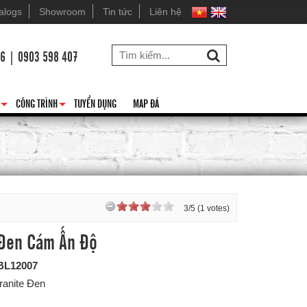
alogs
Showroom
Tin tức
Liên hệ
26 | 0903 598 407
CÔNG TRÌNH
TUYỂN DỤNG
MAP ĐÁ
+
+
3/5 (1 votes)
 Đen Cám Ấn Độ
BL12007
ranite Đen