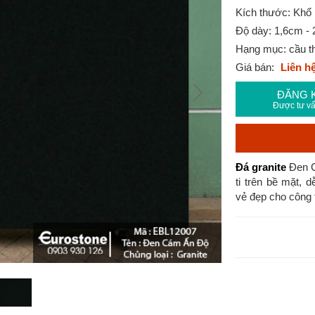
Kích thước: Khổ
Độ dày: 1,6cm -
Hạng mục: cầu th
Giá bán:
Liên h
ĐĂNG 
Được tư vấ
Đá granite
Đen C
ti trên bề mặt, 
vẻ đẹp cho công 