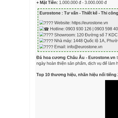
+ Mặt Tiền:
1.000.000 đ - 3.000.000 đ
Eurostone : Tư vấn - Thiết kế - Thi côn
Website: https://eurostone.vn
Hotline: 0903 930 126 | 0903 598 4
Showroom: 120 Đường số 7 KDC Ci
Nhà máy: 1448 Quốc lộ 1A, Phườ
Email: info@eurostone.vn
Đá hoa cương Châu Âu - Eurostone.vn
t
ngày hoàn thiện sản phẩm, dịch vụ để làm h
Top 10 thương hiệu, nhãn hiệu nổi tiếng