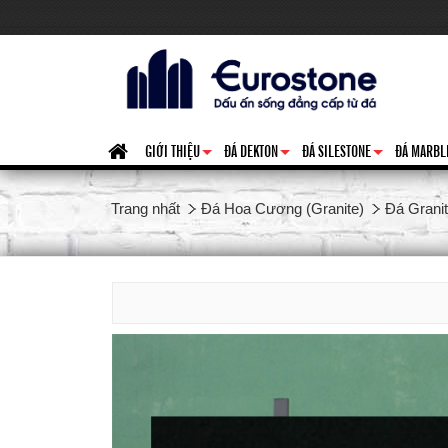
GIỚI THIỆU
ĐÁ DEKTON
ĐÁ SILESTONE
ĐÁ MARBL
+
+
+
Trang nhất
Đá Hoa Cương (Granite)
Đá Grani