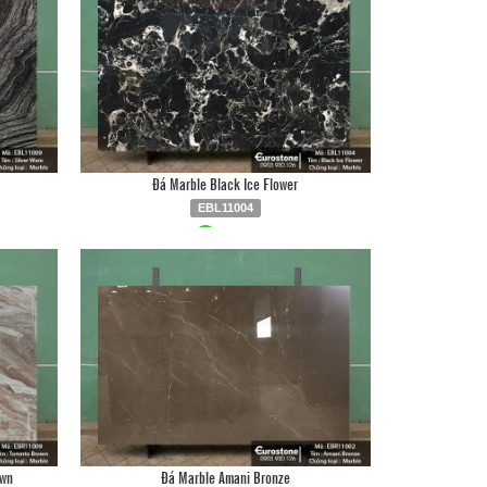
Đá Marble Black Ice Flower
EBL11004
6
Liên hệ
0903.930.126
own
Đá Marble Amani Bronze