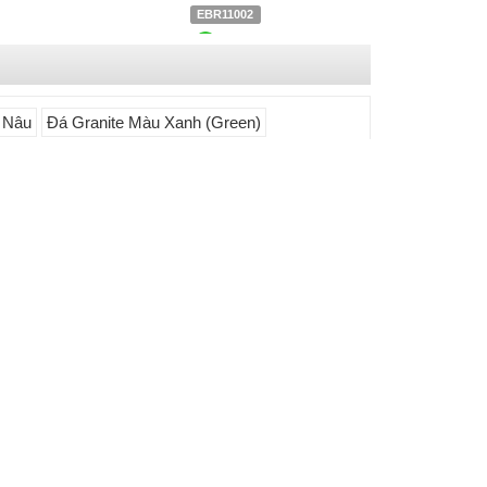
EBR11002
6
Liên hệ
0903.930.126
 Nâu
Đá Granite Màu Xanh (Green)
Đá Slatium Granite
EYE12041