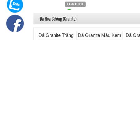
EGR11001
Liên hệ
0903.930.126
Đá Hoa Cương (Granite)
Đá Granite Trắng
Đá Granite Màu Kem
Đá Gra
Đá Granite Màu Xanh (Blue)
Đá Granite Màu X
Đá Blue Bahia Granite
EBU12006