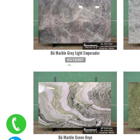
Đá Marble Grey Light Emperador
EGY11007
Liên hệ
0903.930.126
Đá Marble Green Onyx