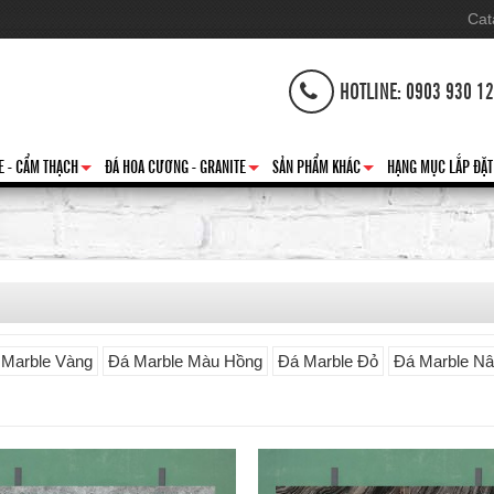
Cat
HOTLINE: 0903 930 1
E - CẨM THẠCH
ĐÁ HOA CƯƠNG - GRANITE
SẢN PHẨM KHÁC
HẠNG MỤC LẮP ĐẶT
+
+
+
 Marble Vàng
Đá Marble Màu Hồng
Đá Marble Đỏ
Đá Marble N