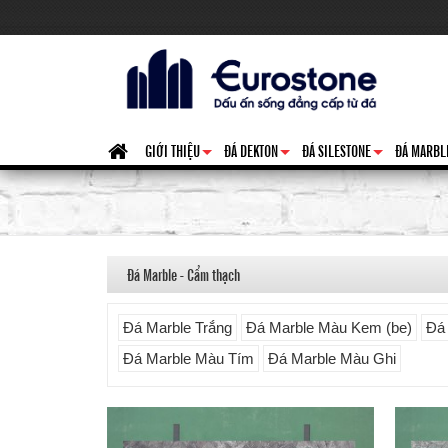
GIỚI THIỆU
ĐÁ DEKTON
ĐÁ SILESTONE
ĐÁ MARBL
+
+
+
Đá Marble - Cẩm thạch
Đá Marble Trắng
Đá Marble Màu Kem (be)
Đá
Đá Marble Màu Tím
Đá Marble Màu Ghi