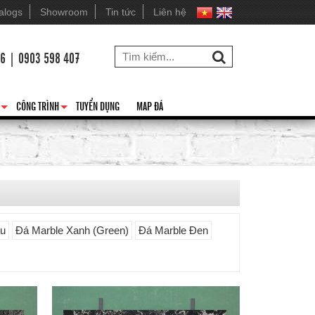
alogs
Showroom
Tin tức
Liên hệ
26 | 0903 598 407
CÔNG TRÌNH
TUYỂN DỤNG
MAP ĐÁ
+
+
âu
Đá Marble Xanh (Green)
Đá Marble Đen