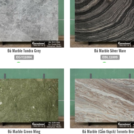
Đá Marble Tundra Grey
Đá Marble Silver Ware
EGY11004
EBL11009
Liên hệ
0903.930.126
Liên hệ
0903.930.12
Đá Marble Green Ming
Đá Marble (Cẩm thạch) Toronto Br