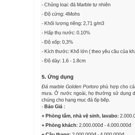
- Chủng loại: đá Marble tự nhiên
- Độ cứng: 4Mohs
- Khối lượng riêng: 2,71 g/m3
- Hấp thụ nước: 0.10%
- Độ xốp: 0,3%
- Kích thước: Khổ lớn ( theo yêu cầu của k
- Độ dày: 1.6 - 1.8cm
5. Ứng dụng
Đá marble Golden Portoro
phù hợp cho các 
mưa. Ở nước ngoài, họ thường sử dụng dò
chúng cho hạng mục đá ốp bếp.
-
Báo Giá :
+ Phòng tắm, nhà vệ sinh, lavabo:
2.000.0
+ Phòng khách:
2.000.000đ - 4.000.000đ
+ Cầu thang:
2.000.000đ - 4.000.000đ