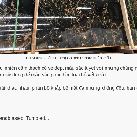
Đá Marble (Cẩm Thạch) Golden Portoro nhập khẩu
ự nhiên cẩm thạch có vẻ đẹp, màu sắc tuyệt với nhưng chúng 
an sử dụng để màu sắc phục hồi, loại bỏ vết xước.
ái khác nhau, phân bố khắp bề mặt đá nhưng không đều, bạn c
Sandblasted, Tumbled,…