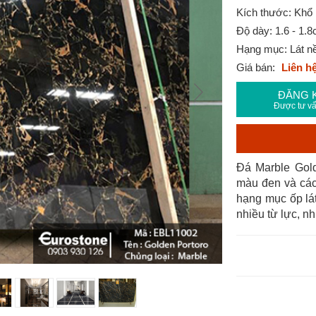
Kích thước: Khổ 
Độ dày: 1.6 - 1.
Hạng mục: Lát nề
Giá bán:
Liên h
ĐĂNG 
Được tư vấ
Đá Marble Gold
màu đen và cá
hạng mục ốp lát
nhiều từ lực, nhi