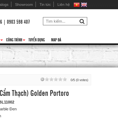
alogs
Showroom
Tin tức
Liên hệ
26 | 0903 598 407
CÔNG TRÌNH
TUYỂN DỤNG
MAP ĐÁ
+
+
0/5 (0 votes)
(Cẩm Thạch) Golden Portoro
BL11002
arble Đen
n