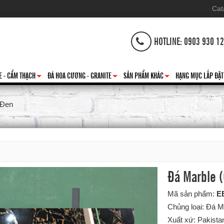
Cat
HOTLINE: 0903 930 1
E - CẨM THẠCH
ĐÁ HOA CƯƠNG - GRANITE
SẢN PHẨM KHÁC
HẠNG MỤC LẮP ĐẶT
+
+
+
 Đen
Đá Marble 
Mã sản phẩm:
E
Chủng loại: Đá M
Xuất xứ: Pakista