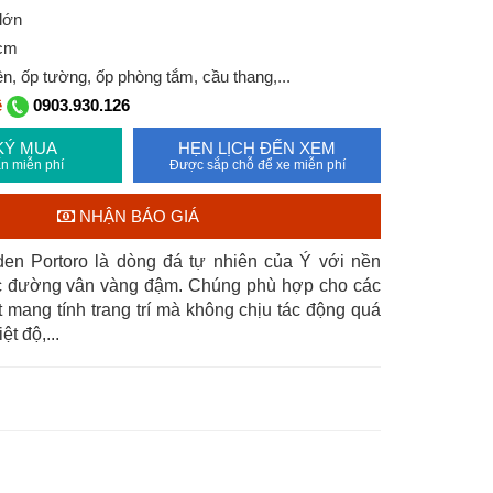
lớn
8cm
n, ốp tường, ốp phòng tắm, cầu thang,...
ệ
0903.930.126
KÝ MUA
HẸN LỊCH ĐẾN XEM
n miễn phí
Được sắp chỗ để xe miễn phí
NHẬN BÁO GIÁ
en Portoro là dòng đá tự nhiên của Ý với nền
c đường vân vàng đậm. Chúng phù hợp cho các
 mang tính trang trí mà không chịu tác động quá
ệt độ,...