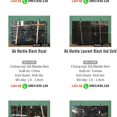
Liên hệ
0903.930.126
Liên hệ
0903.930.126
Đá Marble Black Royal
Đá Marble Laurent Black And Gold
EBL11003
EBL11005
Chủng loại: Đá Marble Đen
Chủng loại: Đá Marble Đen
Xuất xứ: China
Xuất xứ: Tunisia
Kích thước: Khổ lớn
Kích thước: Khổ lớn
Độ dày: 1.6 - 1.8cm
Độ dày: 1.6 - 1.8cm
Liên hệ
0903.930.126
Liên hệ
0903.930.126