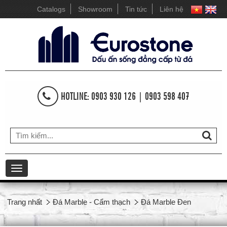
Catalogs
Showroom
Tin tức
Liên hệ
HOTLINE: 0903 930 126 | 0903 598 407
Toggle
navigation
Trang nhất
Đá Marble - Cẩm thạch
Đá Marble Đen