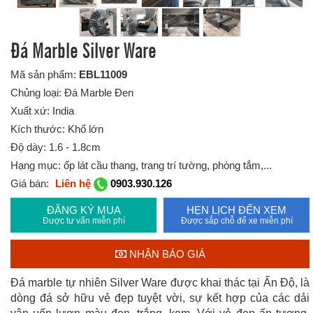
Đá Marble Silver Ware
Mã sản phẩm:
EBL11009
Chủng loại: Đá Marble Đen
Xuất xứ: India
Kích thước: Khổ lớn
Độ dày: 1.6 - 1.8cm
Hạng mục: ốp lát cầu thang, trang trí tường, phòng tắm,...
Giá bán:
Liên hệ
0903.930.126
ĐĂNG KÝ MUA
HẸN LỊCH ĐẾN XEM
Được tư vấn miễn phí
Được sắp chỗ để xe miễn phí
NHẬN BÁO GIÁ
Đá marble tự nhiên Silver Ware được khai thác tại Ấn Độ, là
dòng đá sở hữu vẻ đẹp tuyệt vời, sự kết hợp của các dải