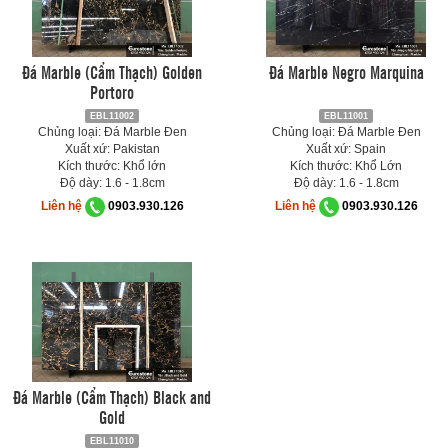
Đá Marble (Cẩm Thạch) Golden
Đá Marble Negro Marquina
Portoro
EBL11002
EBL11001
Chủng loại: Đá Marble Đen
Chủng loại: Đá Marble Đen
Xuất xứ: Pakistan
Xuất xứ: Spain
Kích thước: Khổ lớn
Kích thước: Khổ Lớn
Độ dày: 1.6 - 1.8cm
Độ dày: 1.6 - 1.8cm
Liên hệ
0903.930.126
Liên hệ
0903.930.126
Đá Marble (Cẩm Thạch) Black and
Gold
EBL11010