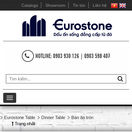
Catalogs
Showroom
Tin tức
Liên hệ
HOTLINE: 0903 930 126 | 0903 598 407
Toggle
navigation
Eurostone Table
Dinner Table
Bàn ăn tròn
Trang nhất