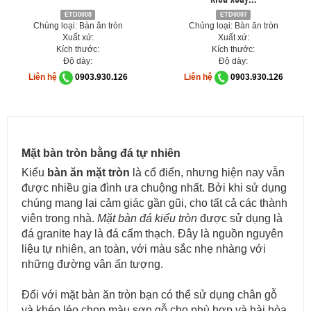
ETD0008
ETD0007
Chủng loại: Bàn ăn tròn
Chủng loại: Bàn ăn tròn
Xuất xứ:
Xuất xứ:
Kích thước:
Kích thước:
Độ dày:
Độ dày:
Liên hệ
0903.930.126
Liên hệ
0903.930.126
Mặt bàn tròn bằng đá tự nhiên
Kiểu
bàn ăn
mặt tròn
là cổ điển, nhưng hiện nay vẫn
được nhiều gia đình ưa chuộng nhất. Bởi khi sử dụng
chúng mang lại cảm giác gần gũi, cho tất cả các thành
viên trong nhà.
Mặt bàn đá kiểu tròn
được sử dụng là
đá granite hay là đá cẩm thạch. Đây là nguồn nguyên
liệu tự nhiên, an toàn, với màu sắc nhẹ nhàng với
những đường vân ấn tượng.
Đối với mặt bàn ăn tròn bạn có thể sử dụng chân gỗ
và khéo léo chọn màu sơn gỗ cho phù hợp và hài hòa