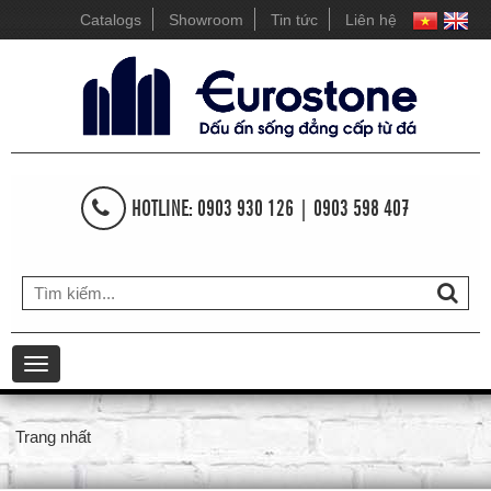
Catalogs
Showroom
Tin tức
Liên hệ
HOTLINE: 0903 930 126 | 0903 598 407
Toggle
navigation
Trang nhất