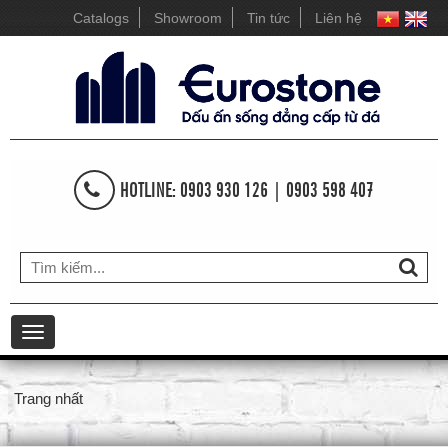
Catalogs
Showroom
Tin tức
Liên hệ
HOTLINE: 0903 930 126 | 0903 598 407
Toggle
navigation
Trang nhất