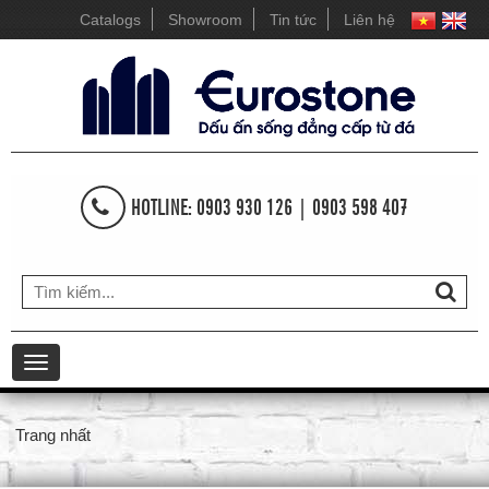
Catalogs
Showroom
Tin tức
Liên hệ
HOTLINE: 0903 930 126 | 0903 598 407
Toggle
navigation
Trang nhất