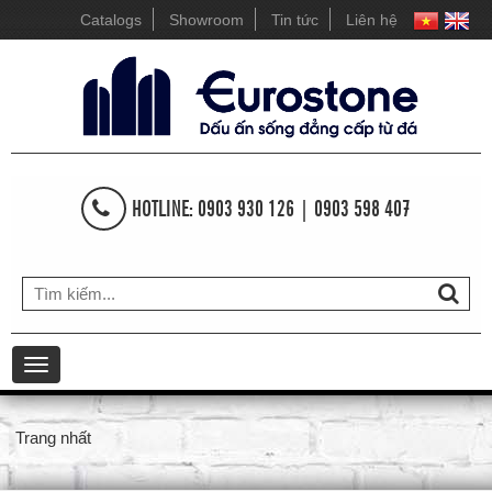
Catalogs
Showroom
Tin tức
Liên hệ
HOTLINE: 0903 930 126 | 0903 598 407
Toggle
navigation
Trang nhất