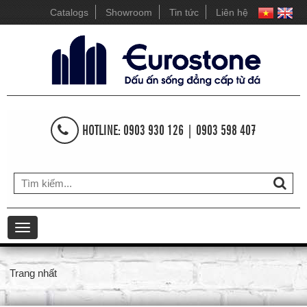
Catalogs
Showroom
Tin tức
Liên hệ
HOTLINE: 0903 930 126 | 0903 598 407
Toggle
navigation
Trang nhất