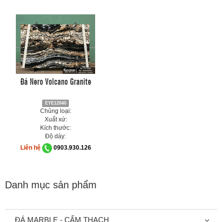
Đá Nero Volcano Granite
EYE12040
Chủng loại:
Xuất xứ:
Kích thước:
Độ dày:
Liên hệ
0903.930.126
Danh mục sản phẩm
ĐÁ MARBLE - CẨM THẠCH