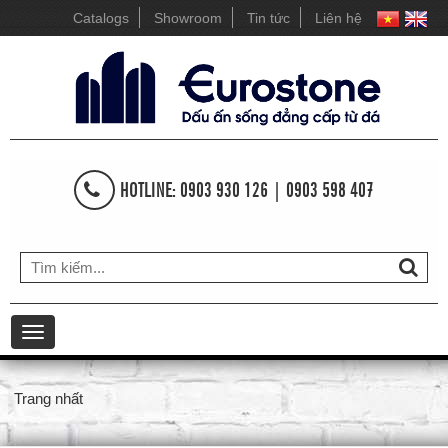
Catalogs
Showroom
Tin tức
Liên hệ
HOTLINE: 0903 930 126 | 0903 598 407
Toggle
navigation
Trang nhất