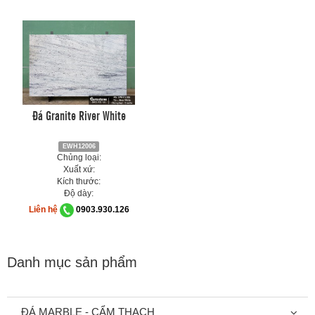
Đá Granite River White
EWH12006
Chủng loại:
Xuất xứ:
Kích thước:
Độ dày:
Liên hệ
0903.930.126
Danh mục sản phẩm
ĐÁ MARBLE - CẨM THẠCH