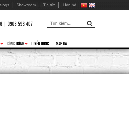
alogs
Showroom
Tin tức
Liên hệ
26 | 0903 598 407
CÔNG TRÌNH
TUYỂN DỤNG
MAP ĐÁ
+
+