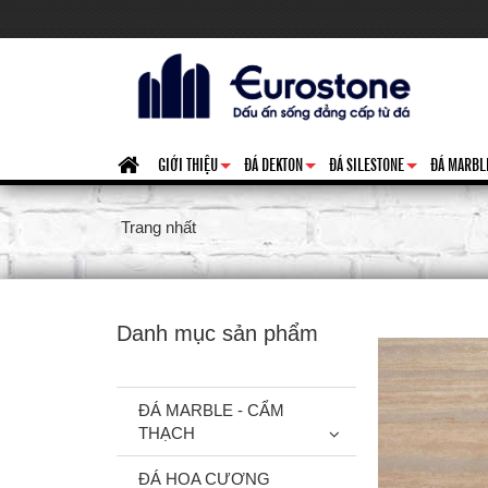
GIỚI THIỆU
ĐÁ DEKTON
ĐÁ SILESTONE
ĐÁ MARBL
+
+
+
Trang nhất
Danh mục sản phẩm
ĐÁ MARBLE - CẨM
THẠCH
ĐÁ HOA CƯƠNG