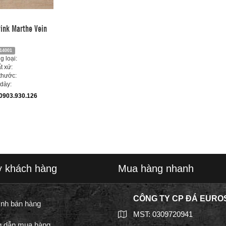
Pink Marthe Vein
14001
 loại:
t xứ:
thước:
dày:
0903.930.126
ợ khách hàng
Mua hàng nhanh
CÔNG TY CP ĐÁ EURO
ình bán hàng
MST: 0309720941
 dẫn mua hàng