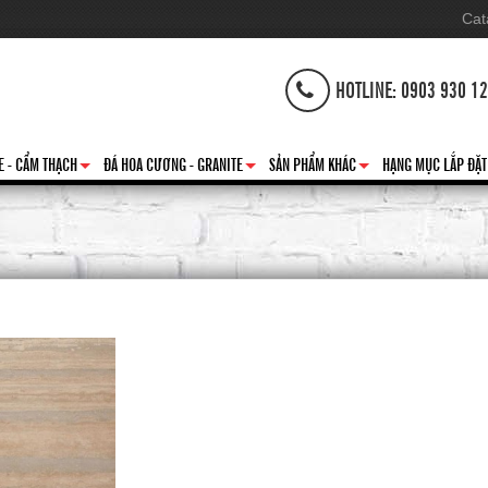
Cat
HOTLINE: 0903 930 1
E - CẨM THẠCH
ĐÁ HOA CƯƠNG - GRANITE
SẢN PHẨM KHÁC
HẠNG MỤC LẮP ĐẶT
+
+
+