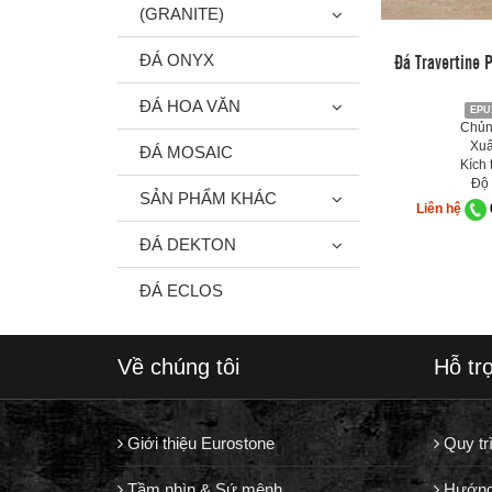
(GRANITE)
Đá Travertine 
ĐÁ ONYX
ĐÁ HOA VĂN
EPU
Chủng
Xuấ
ĐÁ MOSAIC
Kích 
Độ 
SẢN PHẨM KHÁC
Liên hệ
ĐÁ DEKTON
ĐÁ ECLOS
Về chúng tôi
Hỗ tr
Giới thiệu Eurostone
Quy tr
Tầm nhìn & Sứ mệnh
Hướng