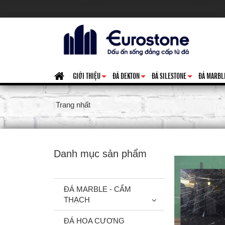
GIỚI THIỆU
ĐÁ DEKTON
ĐÁ SILESTONE
ĐÁ MARBL
+
+
+
Trang nhất
Danh mục sản phẩm
ĐÁ MARBLE - CẨM
THẠCH
ĐÁ HOA CƯƠNG