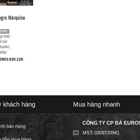
egro Marquina
11001
 loại:
t xứ:
thước:
dày:
0903.930.126
ợ khách hàng
Mua hàng nhanh
CÔNG TY CP ĐÁ EURO
ình bán hàng
MST: 0309720941
 dẫn mua hàng