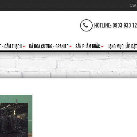
Cat
HOTLINE: 0903 930 1
E - CẨM THẠCH
ĐÁ HOA CƯƠNG - GRANITE
SẢN PHẨM KHÁC
HẠNG MỤC LẮP ĐẶT
+
+
+