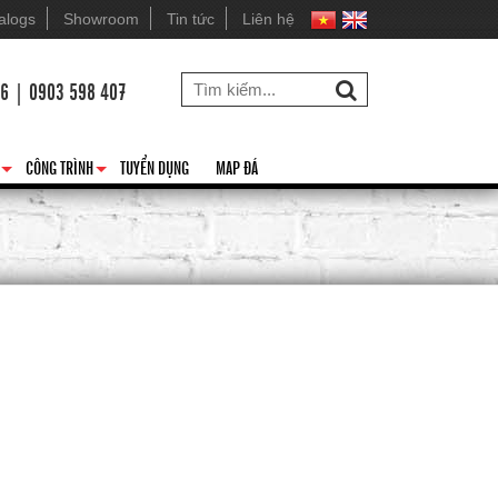
alogs
Showroom
Tin tức
Liên hệ
26 | 0903 598 407
CÔNG TRÌNH
TUYỂN DỤNG
MAP ĐÁ
+
+