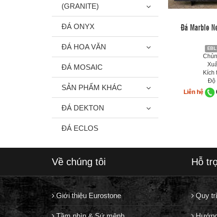
(GRANITE)
Đá Marble N
ĐÁ ONYX
ĐÁ HOA VĂN
EBL
Chủng
Xuấ
ĐÁ MOSAIC
Kích 
Độ 
SẢN PHẨM KHÁC
Liên hệ
ĐÁ DEKTON
ĐÁ ECLOS
Về chúng tôi
Hỗ tr
Giới thiệu Eurostone
Quy tr
Tầm nhìn & Sứ mệnh
Hướng