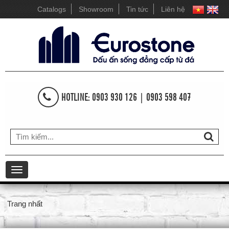
Catalogs
Showroom
Tin tức
Liên hệ
HOTLINE: 0903 930 126 | 0903 598 407
Toggle
navigation
Trang nhất