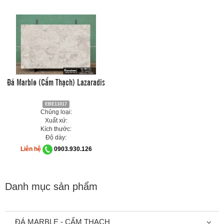
Đá Marble (Cẩm Thạch) Lazaradis
EBE11017
Chủng loại:
Xuất xứ:
Kích thước:
Độ dày:
Liên hệ
0903.930.126
Danh mục sản phẩm
ĐÁ MARBLE - CẨM THẠCH