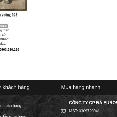
n vuông 023
18023
 loại:
t xứ:
thước:
dày:
0903.930.126
ợ khách hàng
Mua hàng nhanh
CÔNG TY CP ĐÁ EURO
ình bán hàng
MST: 0309720941
 dẫn mua hàng