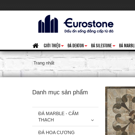
GIỚI THIỆU
ĐÁ DEKTON
ĐÁ SILESTONE
ĐÁ MARBL
+
+
+
Trang nhất
Danh mục sản phẩm
ĐÁ MARBLE - CẨM
THẠCH
ĐÁ HOA CƯƠNG