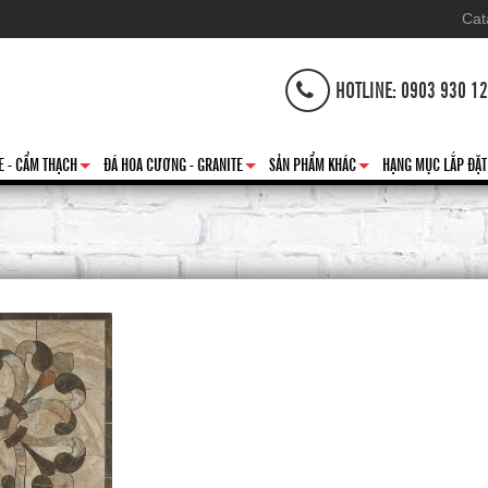
Cat
HOTLINE: 0903 930 1
E - CẨM THẠCH
ĐÁ HOA CƯƠNG - GRANITE
SẢN PHẨM KHÁC
HẠNG MỤC LẮP ĐẶT
+
+
+