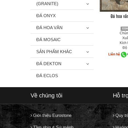
(GRANITE)
Đá hoa vă
ĐÁ ONYX
ĐÁ HOA VĂN
EGH
Chủng
Xuấ
ĐÁ MOSAIC
Kích 
Độ 
SẢN PHẨM KHÁC
Liên hệ
ĐÁ DEKTON
ĐÁ ECLOS
Về chúng tôi
Hỗ tr
Giới thiệu Eurostone
Quy tr
Tầm nhìn & Sứ mệnh
Hướng