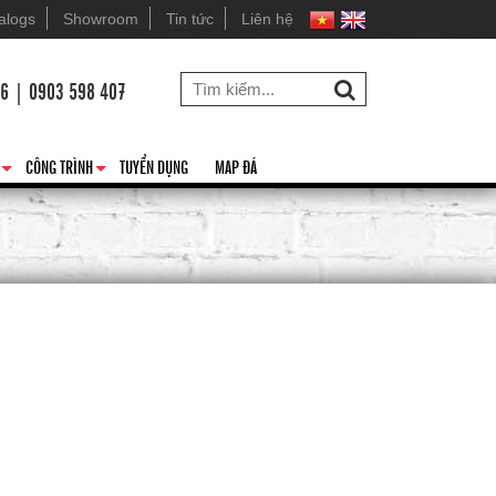
alogs
Showroom
Tin tức
Liên hệ
26 | 0903 598 407
CÔNG TRÌNH
TUYỂN DỤNG
MAP ĐÁ
+
+