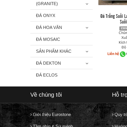
(GRANITE)
Đá Trắng Suối L
ĐÁ ONYX
Suối
ĐÁ HOA VĂN
EWH
Chủng
Xuấ
ĐÁ MOSAIC
Kích 
Độ 
SẢN PHẨM KHÁC
Liên hệ
ĐÁ DEKTON
ĐÁ ECLOS
Về chúng tôi
Hỗ tr
Giới thiệu Eurostone
Quy tr
Tầm nhìn & Sứ mệnh
Hướng