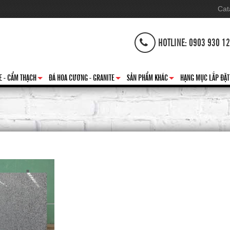
Cat
HOTLINE: 0903 930 1
E - CẨM THẠCH
ĐÁ HOA CƯƠNG - GRANITE
SẢN PHẨM KHÁC
HẠNG MỤC LẮP ĐẶT
+
+
+