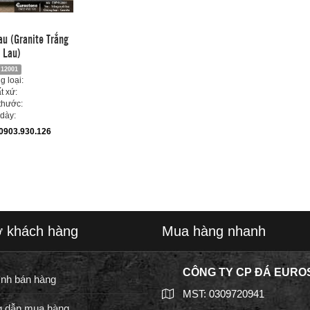
au (Granite Trắng
 Lau)
12001
 loại:
t xứ:
thước:
dày:
0903.930.126
ợ khách hàng
Mua hàng nhanh
CÔNG TY CP ĐÁ EURO
ình bán hàng
MST: 0309720941
 dẫn mua hàng