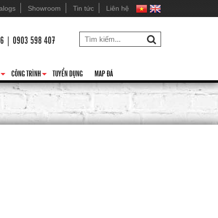
alogs
Showroom
Tin tức
Liên hệ
26 | 0903 598 407
CÔNG TRÌNH
TUYỂN DỤNG
MAP ĐÁ
+
+