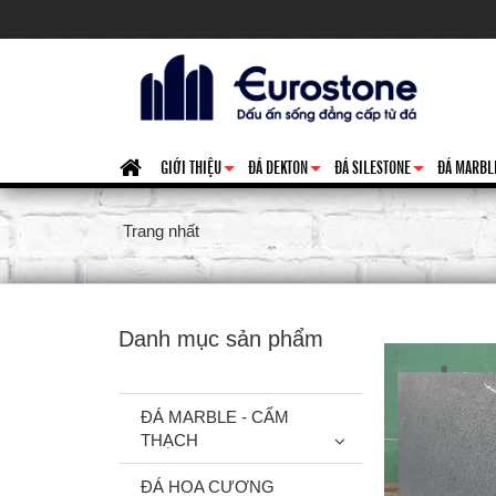
GIỚI THIỆU
ĐÁ DEKTON
ĐÁ SILESTONE
ĐÁ MARBL
+
+
+
Trang nhất
Danh mục sản phẩm
ĐÁ MARBLE - CẨM
THẠCH
ĐÁ HOA CƯƠNG