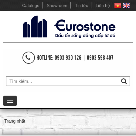
Catalogs
Showroom
Tin tức
Liên hệ
HOTLINE: 0903 930 126 | 0903 598 407
Toggle
navigation
Trang nhất