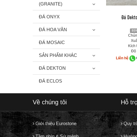
(GRANITE)
Đá Dekto
ĐÁ ONYX
ĐÁ HOA VĂN
EGY
Chủng
Xuấ
ĐÁ MOSAIC
Kích 
Độ 
SẢN PHẨM KHÁC
Liên hệ
ĐÁ DEKTON
ĐÁ ECLOS
Về chúng tôi
Hỗ tr
Giới thiệu Eurostone
Quy tr
Tầm nhìn & Sứ mệnh
Hướng