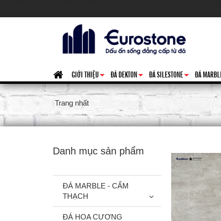
GIỚI THIỆU
ĐÁ DEKTON
ĐÁ SILESTONE
ĐÁ MARBL
+
+
+
Trang nhất
Danh mục sản phẩm
ĐÁ MARBLE - CẨM
THẠCH
ĐÁ HOA CƯƠNG