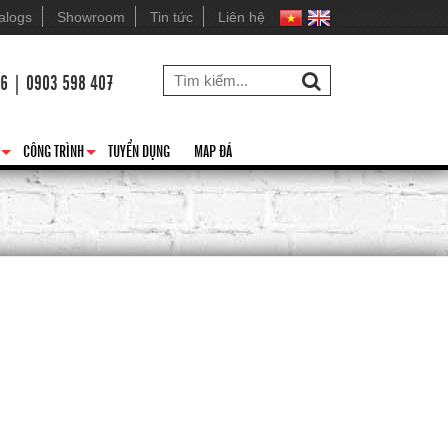
alogs
Showroom
Tin tức
Liên hệ
26 | 0903 598 407
CÔNG TRÌNH
TUYỂN DỤNG
MAP ĐÁ
+
+