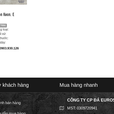
n Keon. E
7004
 loại:
t xứ:
thước:
dày:
0903.930.126
ợ khách hàng
Mua hàng nhanh
CÔNG TY CP ĐÁ EURO
ình bán hàng
MST: 0309720941
 dẫn mua hàng