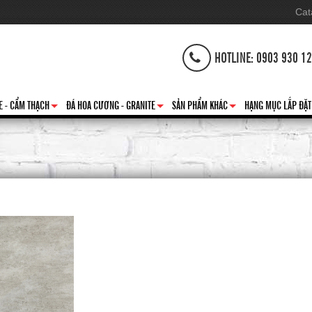
Cat
HOTLINE: 0903 930 1
E - CẨM THẠCH
ĐÁ HOA CƯƠNG - GRANITE
SẢN PHẨM KHÁC
HẠNG MỤC LẮP ĐẶT
+
+
+