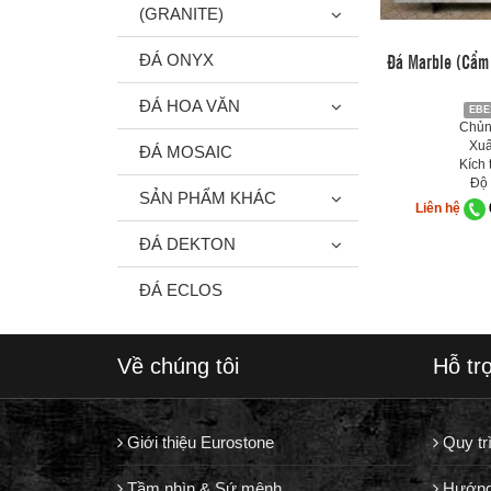
(GRANITE)
Đá Marble (Cẩm 
ĐÁ ONYX
ĐÁ HOA VĂN
EBE
Chủng
Xuấ
ĐÁ MOSAIC
Kích 
Độ 
SẢN PHẨM KHÁC
Liên hệ
ĐÁ DEKTON
ĐÁ ECLOS
Về chúng tôi
Hỗ tr
Giới thiệu Eurostone
Quy tr
Tầm nhìn & Sứ mệnh
Hướng