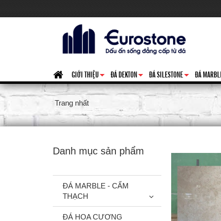
GIỚI THIỆU
ĐÁ DEKTON
ĐÁ SILESTONE
ĐÁ MARBL
+
+
+
Trang nhất
Danh mục sản phẩm
ĐÁ MARBLE - CẨM
THẠCH
ĐÁ HOA CƯƠNG