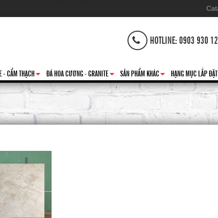
Cat
HOTLINE: 0903 930 1
E - CẨM THẠCH
ĐÁ HOA CƯƠNG - GRANITE
SẢN PHẨM KHÁC
HẠNG MỤC LẮP ĐẶT
+
+
+