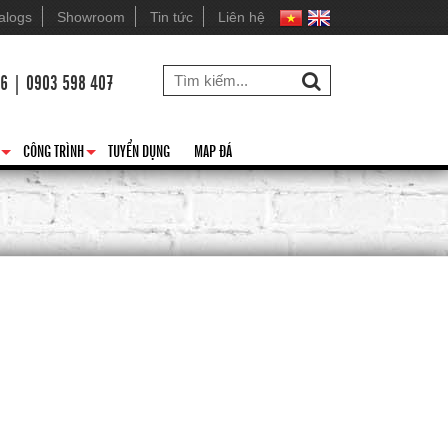
alogs
Showroom
Tin tức
Liên hệ
26 | 0903 598 407
CÔNG TRÌNH
TUYỂN DỤNG
MAP ĐÁ
+
+