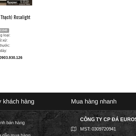
Thạch) Rosalight
11040
 loại:
t xứ:
thước:
dày:
0903.930.126
ợ khách hàng
Mua hàng nhanh
CÔNG TY CP ĐÁ EURO
ình bán hàng
MST: 0309720941
 dẫn mua hàng