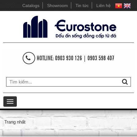
Catalogs
Showroom
Tin tức
Liên hệ
HOTLINE: 0903 930 126 | 0903 598 407
Toggle
navigation
Trang nhất