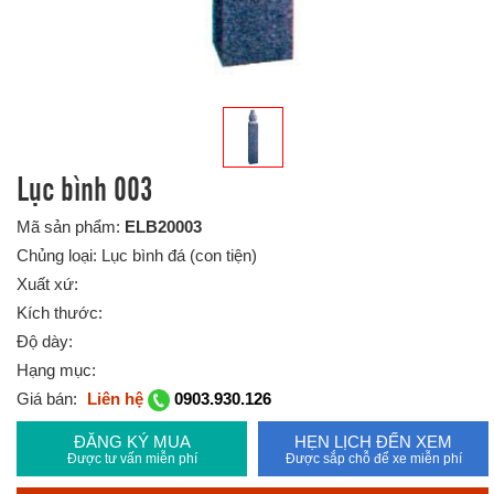
Lục bình 003
Mã sản phẩm:
ELB20003
Chủng loại: Lục bình đá (con tiện)
Xuất xứ:
Kích thước:
Độ dày:
Hạng mục:
Giá bán:
Liên hệ
0903.930.126
ĐĂNG KÝ MUA
HẸN LỊCH ĐẾN XEM
Được tư vấn miễn phí
Được sắp chỗ để xe miễn phí