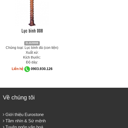
Lục bình 008
ELB20008
Chủng loại: Lục bình đá (con tiện)
Xuất xứ:
Kích thước:
Độ dày:
Liên hệ
0903.930.126
Về chúng tôi
Giới thiệu Eurostone
Tầm nhìn & Sứ mệnh
Tuyên ngôn văn hoá