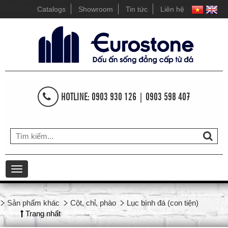
Catalogs
Showroom
Tin tức
Liên hệ
HOTLINE: 0903 930 126 | 0903 598 407
Toggle
navigation
Sản phẩm khác
Cột, chỉ, phào
Lục bình đá (con tiện)
Trang nhất