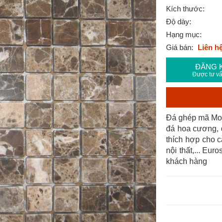
Kích thước:
Độ dày:
Hạng mục:
Giá bán:
Liên h
ĐĂNG 
Được tư vấ
Đá ghép mã Mosa
đá hoa cương, 
thích hợp cho c
nội thất,... Eur
khách hàng