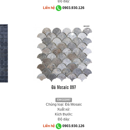
Độ dày:
Liên hệ
0903.930.126
Đá Mosaic 097
EMO22097
Chủng loại: Đá Mosaic
Xuất xứ:
Kích thước:
Độ dày:
Liên hệ
0903.930.126