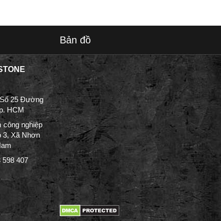
Bản đồ
STONE
 Số 25 Đường
Tp. HCM
 công nghiệp
p 3, Xã Nhơn
 Nam
3 598 407