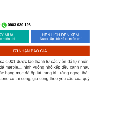
ệ
0903.930.126
KÝ MUA
HẸN LỊCH ĐẾN XEM
n miễn phí
Được sắp chỗ để xe miễn phí
NHẬN BÁO GIÁ
ic 001 được tạo thành từ các viên đá tự nhiên:
đá marble,... hình vuông nhỏ xếp đều cạnh nhau
ác hạng mục đá ốp lát trang trí tường ngoại thất,
ostone có thi công, gia công theo yêu cầu của quý