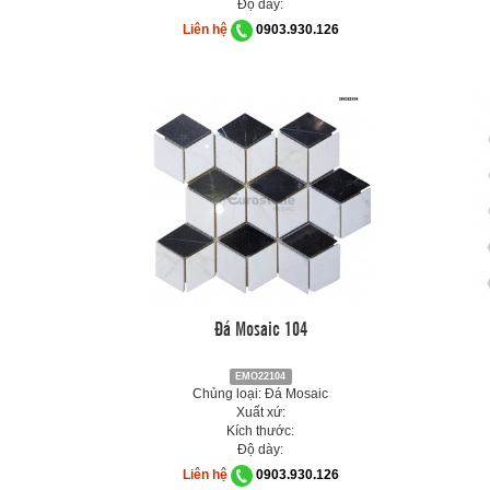
Độ dày:
Liên hệ
0903.930.126
Đá Mosaic 104
EMO22104
Chủng loại: Đá Mosaic
Xuất xứ:
Kích thước:
Độ dày:
Liên hệ
0903.930.126