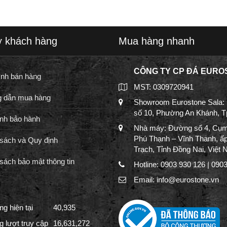
ợ khách hàng
Mua hàng nhanh
CÔNG TY CP ĐÁ EURO
ình bán hàng
MST: 0309720941
 dẫn mua hàng
Showroom Eurostone Sala:
số 10, Phường An Khánh, 
nh bảo hành
Nhà máy: Đường số 4, Cụm
Phú Thạnh – Vĩnh Thanh, ấ
sách và Quy định
Trạch, Tỉnh Đồng Nai, Việt
sách bảo mật thông tin
Hotline: 0903 930 126 | 090
Email: info@eurostone.vn
g hiện tại
40,935
g lượt truy cập
16,631,272