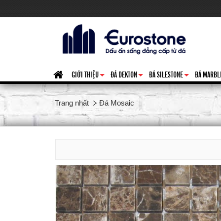
GIỚI THIỆU
ĐÁ DEKTON
ĐÁ SILESTONE
ĐÁ MARBL
+
+
+
Trang nhất
Đá Mosaic