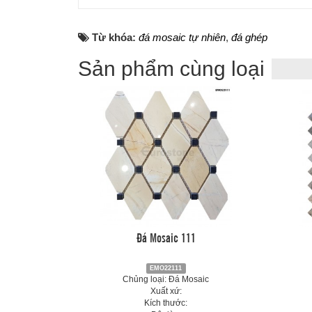
Từ khóa:
đá mosaic tự nhiên
,
đá ghép
Sản phẩm cùng loại
Đá Mosaic 111
EMO22111
Chủng loại: Đá Mosaic
Xuất xứ:
Kích thước: