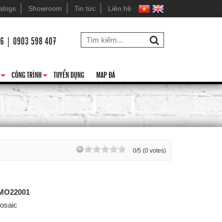
alogs
Showroom
Tin tức
Liên hệ
26 | 0903 598 407
CÔNG TRÌNH
TUYỂN DỤNG
MAP ĐÁ
+
+
0/5 (0 votes)
MO22001
osaic