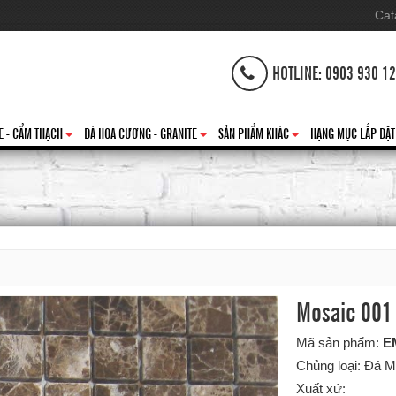
Cat
HOTLINE: 0903 930 1
E - CẨM THẠCH
ĐÁ HOA CƯƠNG - GRANITE
SẢN PHẨM KHÁC
HẠNG MỤC LẮP ĐẶT
+
+
+
Mosaic 001
Mã sản phẩm:
E
Chủng loại: Đá M
Xuất xứ: