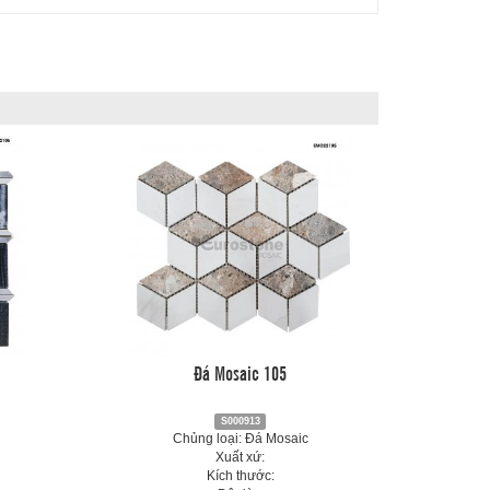
Đá Mosaic 105
S000913
Chủng loại: Đá Mosaic
Xuất xứ:
Kích thước: