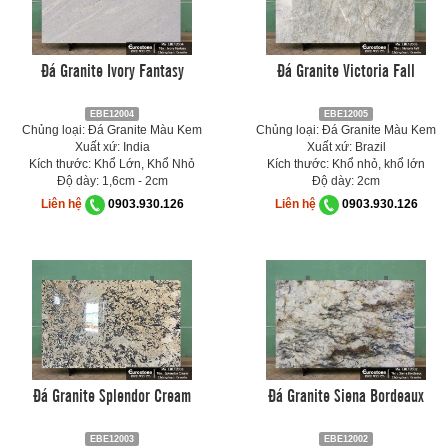
Đá Granite Ivory Fantasy
Đá Granite Victoria Fall
EBE12004
EBE12005
Chủng loại: Đá Granite Màu Kem
Chủng loại: Đá Granite Màu Kem
Xuất xứ: India
Xuất xứ: Brazil
Kích thước: Khổ Lớn, Khổ Nhỏ
Kích thước: Khổ nhỏ, khổ lớn
Độ dày: 1,6cm - 2cm
Độ dày: 2cm
Liên hệ
0903.930.126
Liên hệ
0903.930.126
Đá Granite Splendor Cream
Đá Granite Siena Bordeaux
EBE12003
EBE12002