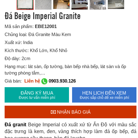
Đá Beige Imperial Granite
Mã sản phẩm:
EBE12001
Chủng loại: Đá Granite Màu Kem
Xuất xứ: India
Kích thước: Khổ Lớn, Khổ Nhỏ
Độ dày: 2cm
Hạng mục: lát sàn, ốp tường, bàn bếp nhà bếp, lát sàn và ốp
tường phòng tắm,…
Giá bán:
Liên hệ
0903.930.126
ĐĂNG KÝ MUA
HẸN LỊCH ĐẾN XEM
Được tư vấn miễn phí
Được sắp chỗ để xe miễn phí
NHẬN BÁO GIÁ
Đá granit
Beige Imperial có xuất xứ từ Ấn Độ với màu sắc
đặc trưng là kem, đen, vàng thích hợp làm đá ốp bếp, đá