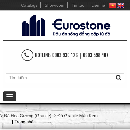
Catalogs
Showroom
Tin tức
Liên hệ
HOTLINE: 0903 930 126 | 0903 598 407
Toggle
navigation
Đá Hoa Cương (Granite)
Đá Granite Màu Kem
Trang nhất