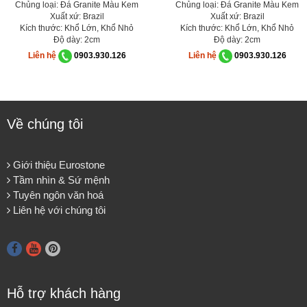
Chủng loại: Đá Granite Màu Kem
Chủng loại: Đá Granite Màu Kem
Xuất xứ: Brazil
Xuất xứ: Brazil
Kích thước: Khổ Lớn, Khổ Nhỏ
Kích thước: Khổ Lớn, Khổ Nhỏ
Độ dày: 2cm
Độ dày: 2cm
Liên hệ
0903.930.126
Liên hệ
0903.930.126
Về chúng tôi
Giới thiệu Eurostone
Tầm nhìn & Sứ mệnh
Tuyên ngôn văn hoá
Liên hệ với chúng tôi
Hỗ trợ khách hàng