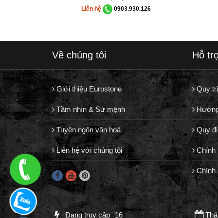
Liên hệ
0903.930.126
Về chúng tôi
Hỗ tr
Giới thiệu Eurostone
Quy tr
Tầm nhìn & Sứ mệnh
Hướng
Tuyên ngôn văn hoá
Quy đị
Liên hệ với chúng tôi
Chính 
Chính 
Đang truy cập
16
Thán