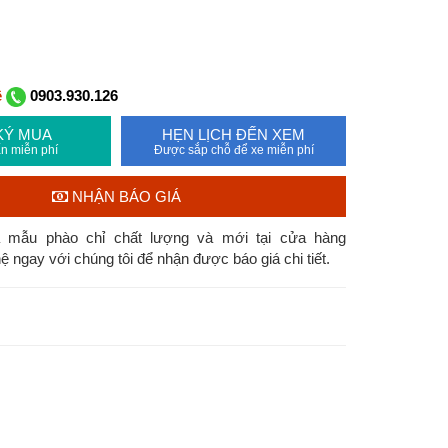
ệ
0903.930.126
KÝ MUA
HẸN LỊCH ĐẾN XEM
n miễn phí
Được sắp chỗ để xe miễn phí
NHẬN BÁO GIÁ
à mẫu phào chỉ chất lượng và mới tại cửa hàng
ệ ngay với chúng tôi để nhận được báo giá chi tiết.