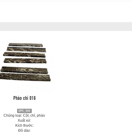
Phào chỉ 016
EPC_016
Chủng loại: Cột, chỉ, phào
Xuất xứ:
Kích thước:
Độ dày: