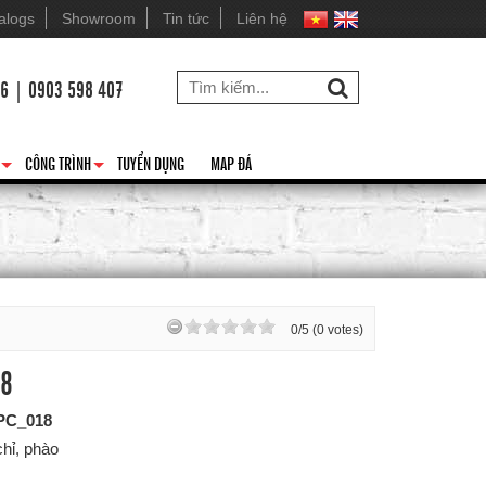
alogs
Showroom
Tin tức
Liên hệ
26 | 0903 598 407
CÔNG TRÌNH
TUYỂN DỤNG
MAP ĐÁ
+
+
0/5 (0 votes)
18
PC_018
chỉ, phào