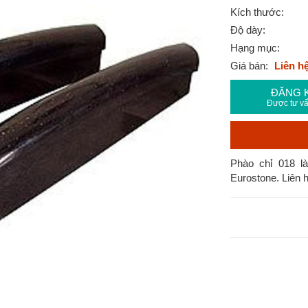
Kích thước:
Độ dày:
Hạng mục:
Giá bán:
Liên h
ĐĂNG 
Được tư vấ
Phào chỉ 018 l
Eurostone. Liên h