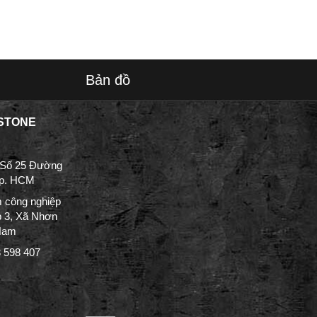
Bản đồ
STONE
 Số 25 Đường
Tp. HCM
 công nghiệp
p 3, Xã Nhơn
 Nam
3 598 407