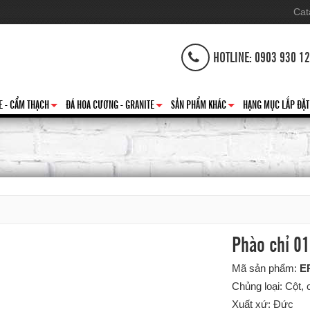
Cat
HOTLINE: 0903 930 1
E - CẨM THẠCH
ĐÁ HOA CƯƠNG - GRANITE
SẢN PHẨM KHÁC
HẠNG MỤC LẮP ĐẶT
+
+
+
Phào chỉ 0
Mã sản phẩm:
E
Chủng loại: Cột, 
Xuất xứ: Đức