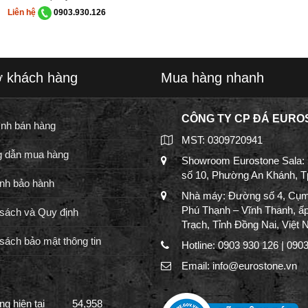
Liên hệ
0903.930.126
ợ khách hàng
Mua hàng nhanh
CÔNG TY CP ĐÁ EURO
ình bán hàng
MST: 0309720941
 dẫn mua hàng
Showroom Eurostone Sala:
số 10, Phường An Khánh, 
nh bảo hành
Nhà máy: Đường số 4, Cụm
Phú Thạnh – Vĩnh Thanh, ấ
sách và Quy định
Trạch, Tỉnh Đồng Nai, Việt
sách bảo mật thông tin
Hotline: 0903 930 126 | 090
Email: info@eurostone.vn
g hiện tại
54,958