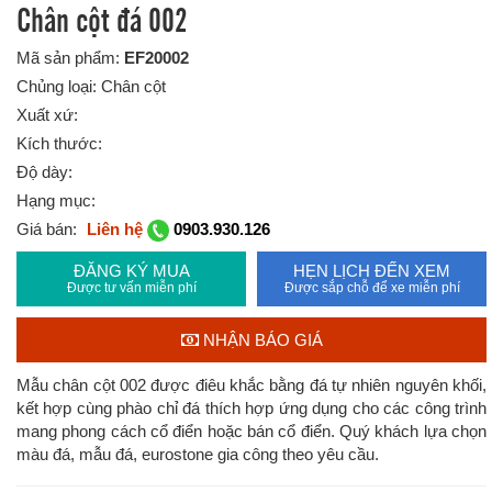
Chân cột đá 002
Mã sản phẩm:
EF20002
Chủng loại: Chân cột
Xuất xứ:
Kích thước:
Độ dày:
Hạng mục:
Giá bán:
Liên hệ
0903.930.126
ĐĂNG KÝ MUA
HẸN LỊCH ĐẾN XEM
Được tư vấn miễn phí
Được sắp chỗ để xe miễn phí
NHẬN BÁO GIÁ
Mẫu chân cột 002 được điêu khắc bằng đá tự nhiên nguyên khối,
kết hợp cùng phào chỉ đá thích hợp ứng dụng cho các công trình
mang phong cách cổ điển hoặc bán cổ điển. Quý khách lựa chọn
màu đá, mẫu đá, eurostone gia công theo yêu cầu.