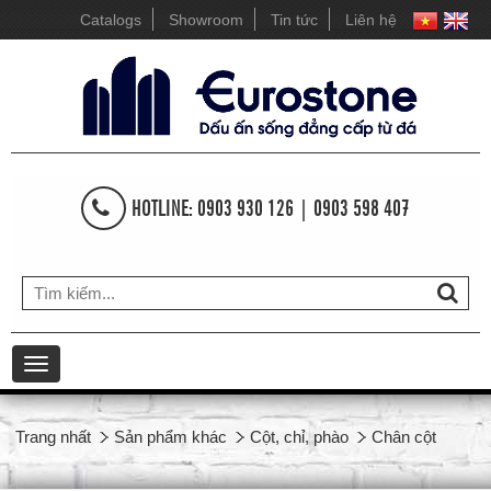
Catalogs
Showroom
Tin tức
Liên hệ
HOTLINE: 0903 930 126 | 0903 598 407
Toggle
navigation
Trang nhất
Sản phẩm khác
Cột, chỉ, phào
Chân cột