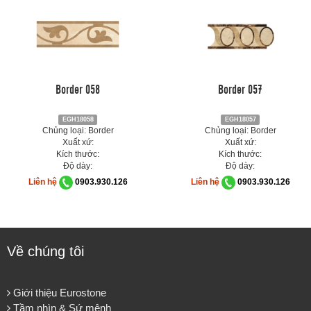
Border 058
Border 057
EGH18058
EGH18057
Chủng loại: Border
Chủng loại: Border
Xuất xứ:
Xuất xứ:
Kích thước:
Kích thước:
Độ dày:
Độ dày:
Liên hệ
0903.930.126
Liên hệ
0903.930.126
Về chúng tôi
Giới thiệu Eurostone
Tầm nhìn & Sứ mệnh