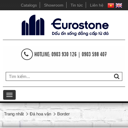
Catalogs
Showroom
Tin tức
Liên hệ
HOTLINE: 0903 930 126 | 0903 598 407
Toggle
navigation
Trang nhất
Đá hoa văn
Border