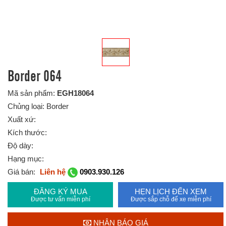
Border 064
Mã sản phẩm:
EGH18064
Chủng loại: Border
Xuất xứ:
Kích thước:
Độ dày:
Hạng mục:
Giá bán:
Liên hệ
0903.930.126
ĐĂNG KÝ MUA
HẸN LỊCH ĐẾN XEM
Được tư vấn miễn phí
Được sắp chỗ để xe miễn phí
NHẬN BÁO GIÁ