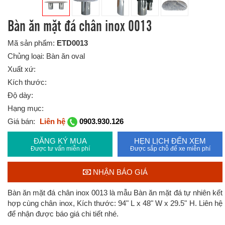
Bàn ăn mặt đá chân inox 0013
Mã sản phẩm:
ETD0013
Chủng loại: Bàn ăn oval
Xuất xứ:
Kích thước:
Độ dày:
Hạng mục:
Giá bán:
Liên hệ
0903.930.126
ĐĂNG KÝ MUA
HẸN LỊCH ĐẾN XEM
Được tư vấn miễn phí
Được sắp chỗ để xe miễn phí
NHẬN BÁO GIÁ
Bàn ăn mặt đá chân inox 0013 là mẫu Bàn ăn mặt đá tự nhiên kết
hợp cùng chân inox, Kích thước: 94" L x 48" W x 29.5" H. Liên hệ
để nhận được báo giá chi tiết nhé.