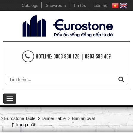
Catalogs
Showroom
Tin tức
Liên hệ
HOTLINE: 0903 930 126 | 0903 598 407
Toggle
navigation
Eurostone Table
Dinner Table
Bàn ăn oval
Trang nhất