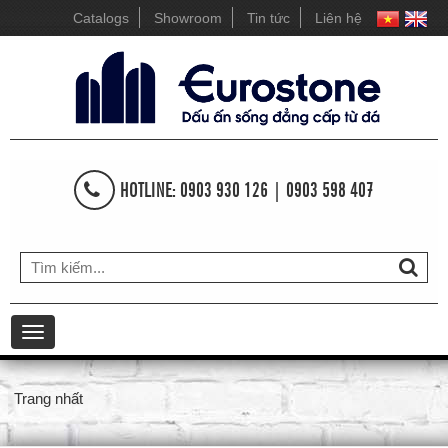
Catalogs
Showroom
Tin tức
Liên hệ
HOTLINE: 0903 930 126 | 0903 598 407
Toggle
navigation
Trang nhất