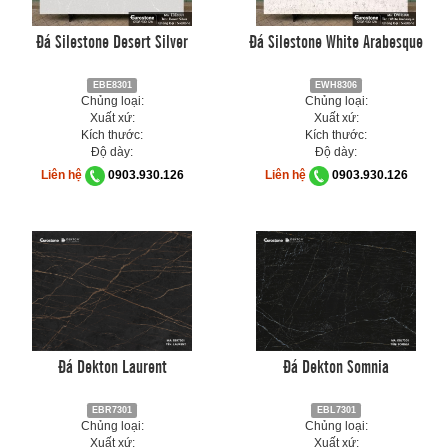
Đá Silestone Desert Silver
Đá Silestone White Arabesque
EBE8301
EWH8306
Chủng loại:
Chủng loại:
Xuất xứ:
Xuất xứ:
Kích thước:
Kích thước:
Độ dày:
Độ dày:
Liên hệ
0903.930.126
Liên hệ
0903.930.126
Đá Dekton Laurent
Đá Dekton Somnia
EBR7301
EBL7301
Chủng loại:
Chủng loại:
Xuất xứ:
Xuất xứ: