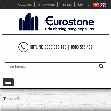
Catalogs
Showroom
Tin tức
Liên hệ
HOTLINE: 0903 930 126 | 0903 598 407
Toggle
navigation
Trang nhất