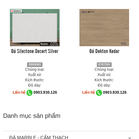
Đá Silestone Desert Silver
Đá Dekton Kedar
EBE8301
EYE7201
Chủng loại:
Chủng loại:
Xuất xứ:
Xuất xứ:
Kích thước:
Kích thước:
Độ dày:
Độ dày:
Liên hệ
0903.930.126
Liên hệ
0903.930.126
Danh mục sản phẩm
ĐÁ MARBLE - CẨM THẠCH