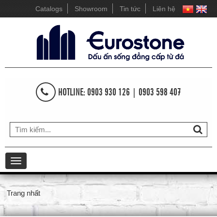
Catalogs
Showroom
Tin tức
Liên hệ
HOTLINE: 0903 930 126 | 0903 598 407
Toggle
navigation
Trang nhất