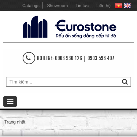
Catalogs
Showroom
Tin tức
Liên hệ
HOTLINE: 0903 930 126 | 0903 598 407
Toggle
navigation
Trang nhất