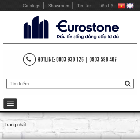
Catalogs
Showroom
Tin tức
Liên hệ
HOTLINE: 0903 930 126 | 0903 598 407
Toggle
navigation
Trang nhất