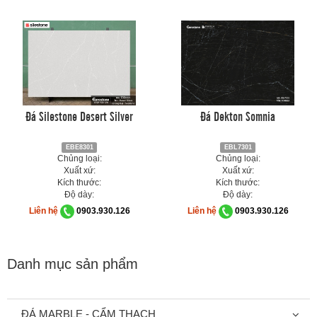
Đá Silestone Desert Silver
Đá Dekton Somnia
EBE8301
EBL7301
Chủng loại:
Chủng loại:
Xuất xứ:
Xuất xứ:
Kích thước:
Kích thước:
Độ dày:
Độ dày:
Liên hệ
0903.930.126
Liên hệ
0903.930.126
Danh mục sản phẩm
ĐÁ MARBLE - CẨM THẠCH