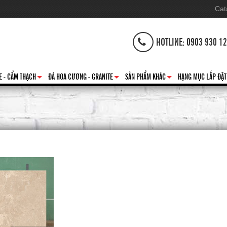
Cat
HOTLINE: 0903 930 1
E - CẨM THẠCH
ĐÁ HOA CƯƠNG - GRANITE
SẢN PHẨM KHÁC
HẠNG MỤC LẮP ĐẶT
+
+
+