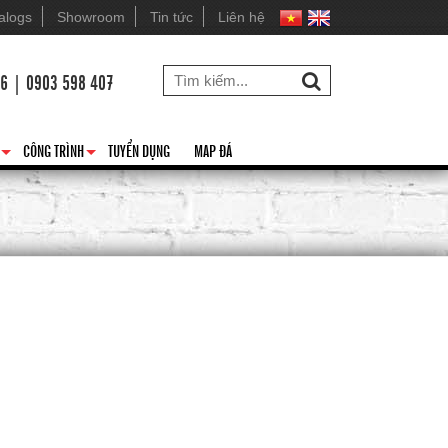
alogs
Showroom
Tin tức
Liên hệ
26 | 0903 598 407
CÔNG TRÌNH
TUYỂN DỤNG
MAP ĐÁ
+
+