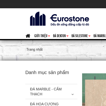
GIỚI THIỆU
ĐÁ DEKTON
ĐÁ SILESTONE
ĐÁ MARBL
+
+
+
Trang nhất
Danh mục sản phẩm
ĐÁ MARBLE - CẨM
THẠCH
ĐÁ HOA CƯƠNG