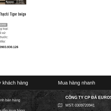
hạch) Tiger beige
11032
 loại:
t xứ:
thước:
dày:
0903.930.126
ợ khách hàng
Mua hàng nhanh
CÔNG TY CP ĐÁ EURO
ình bán hàng
MST: 0309720941
 dẫn mua hàng