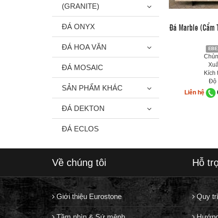
(GRANITE)
Đá Marble (Cẩm T
ĐÁ ONYX
ĐÁ HOA VĂN
EBE
Chủng
Xuấ
ĐÁ MOSAIC
Kích 
Độ 
SẢN PHẨM KHÁC
Liên hệ
ĐÁ DEKTON
ĐÁ ECLOS
Về chúng tôi
Hỗ tr
Giới thiệu Eurostone
Quy tr
Tầm nhìn & Sứ mệnh
Hướng