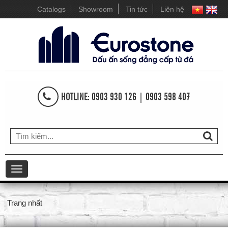
Catalogs
Showroom
Tin tức
Liên hệ
HOTLINE: 0903 930 126 | 0903 598 407
Toggle
navigation
Trang nhất