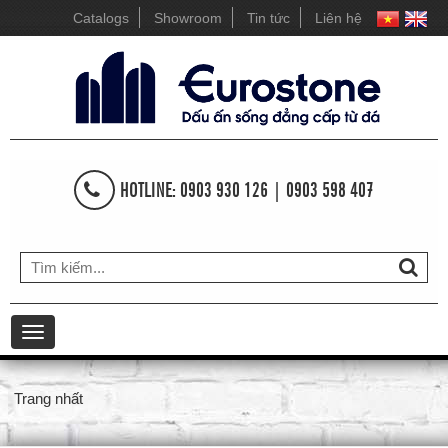
Catalogs
Showroom
Tin tức
Liên hệ
HOTLINE: 0903 930 126 | 0903 598 407
Toggle
navigation
Trang nhất