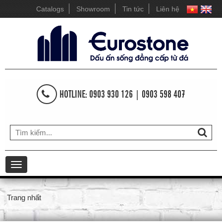
Catalogs
Showroom
Tin tức
Liên hệ
HOTLINE: 0903 930 126 | 0903 598 407
Toggle
navigation
Trang nhất