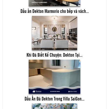
Dấu ấn Dekton Marmorio cho bếp và vách...
Khi Đá Biết Kể Chuyện: Dekton Tại...
Dấu Ấn Đá Dekton Trong Villa SaiGon...