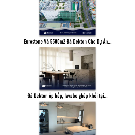
Eurostone Và 5500m2 Đá Dekton Cho Dự Án...
Đá Dekton ốp bếp, lavabo ghép khối tại...