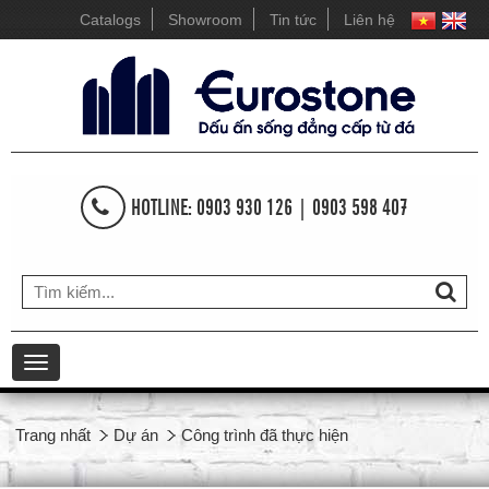
Catalogs
Showroom
Tin tức
Liên hệ
HOTLINE: 0903 930 126 | 0903 598 407
Toggle
navigation
Trang nhất
Dự án
Công trình đã thực hiện