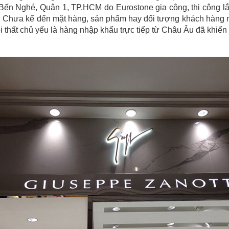
n Nghé, Quận 1, TP.HCM do Eurostone gia công, thi công lắp
 5*. Chưa kể đến mặt hàng, sản phẩm hay đối tượng khách hàng 
í nội thất chủ yếu là hàng nhập khẩu trực tiếp từ Châu Âu đã khiế