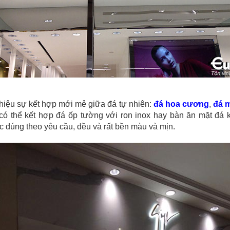
 thiệu sự kết hợp mới mẻ giữa đá tự nhiên:
đá hoa cương
,
đá 
có thể kết hợp đá ốp tường với ron inox hay bàn ăn mặt đá 
c đúng theo yêu cầu, đều và rất bền màu và mịn.