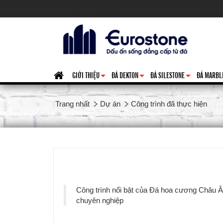
GIỚI THIỆU
ĐÁ DEKTON
ĐÁ SILESTONE
ĐÁ MARBL
+
+
+
Trang nhất
Dự án
Công trình đã thực hiện
Công trình nổi bật của Đá hoa cương Châu Âu 
chuyên nghiệp