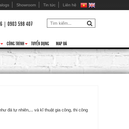
alogs
Showroom
Tin tức
Liên hệ
26 | 0903 598 407
CÔNG TRÌNH
TUYỂN DỤNG
MAP ĐÁ
+
+
đá tự nhiên,... và kĩ thuật gia công, thi công