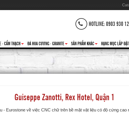
Cat
HOTLINE: 0903 930 1
E - CẨM THẠCH
ĐÁ HOA CƯƠNG - GRANITE
SẢN PHẨM KHÁC
HẠNG MỤC LẮP ĐẶT
+
+
+
Guiseppe Zanotti, Rex Hotel, Quận 1
- Eurostone về việc CNC chữ trên bề mặt vật liệu có độ cứng cao như 