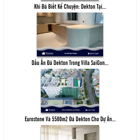
Khi Đá Biết Kể Chuyện: Dekton Tại...
Dấu Ấn Đá Dekton Trong Villa SaiGon...
Eurostone Và 5500m2 Đá Dekton Cho Dự Án...