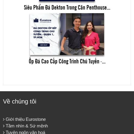
Siêu Phẩm Đá Dekton Trong Căn Penthouse...
Ốp Đá Cao Cấp Công Trình Chú Tuyến -...
Về chúng tôi
Giới thiệu Eurostone
Tầm nhìn & Sứ mệnh
Tuyên ngôn văn hoá