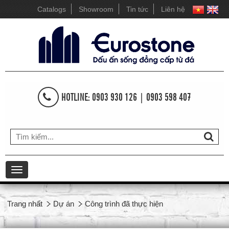
Catalogs
Showroom
Tin tức
Liên hệ
HOTLINE: 0903 930 126 | 0903 598 407
Toggle
navigation
Trang nhất
Dự án
Công trình đã thực hiện