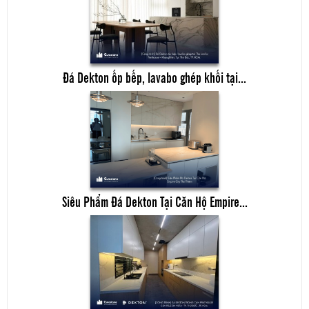
Đá Dekton ốp bếp, lavabo ghép khối tại...
Siêu Phẩm Đá Dekton Tại Căn Hộ Empire...