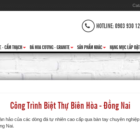
Cat
HOTLINE: 0903 930 1
E - CẨM THẠCH
ĐÁ HOA CƯƠNG - GRANITE
SẢN PHẨM KHÁC
HẠNG MỤC LẮP ĐẶT
+
+
+
Công Trình Biệt Thự Biên Hòa - Đồng Nai
oàn hảo của các dòng đá tự nhiên cao cấp qua bàn tay chuyên nghiệp 
ng Nai.