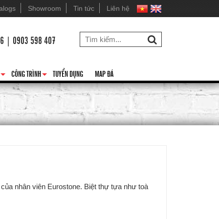
alogs
Showroom
Tin tức
Liên hệ
26 | 0903 598 407
CÔNG TRÌNH
TUYỂN DỤNG
MAP ĐÁ
+
+
của nhân viên Eurostone. Biệt thự tựa như toà