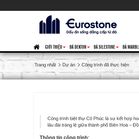
GIỚI THIỆU
ĐÁ DEKTON
ĐÁ SILESTONE
ĐÁ MARBL
+
+
+
Trang nhất
Dự án
Công trình đã thực hiện
Công trình biệt thự Cô Phúc là sự kết hợp h
lâu đài tráng lệ giữa thành phố Biên Hoà – Đồ
Thông tin công trình: