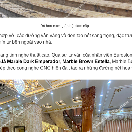
Đá hoa cương ốp bậc tam cấp
hợp với các đường vân vàng và đen tạo nét sang trọng, đặc trưn
hìn từ bên ngoài vào nhà.
ng tính nghệ thuật cao. Qua sự tư vấn của nhân viên Euroston
a
đá Marble Dark Emperador
,
Marble Brown Estella
, Marble B
hép theo công nghệ CNC hiện đại, tạo ra những đường nét hoa vă