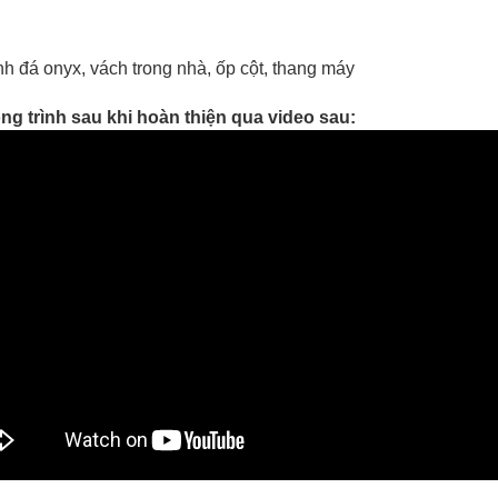
anh đá onyx, vách trong nhà, ốp cột, thang máy
 trình sau khi hoàn thiện qua video sau: