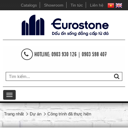
Catalogs
Showroom
Tin tức
Liên hệ
HOTLINE: 0903 930 126 | 0903 598 407
Toggle
navigation
Trang nhất
Dự án
Công trình đã thực hiện