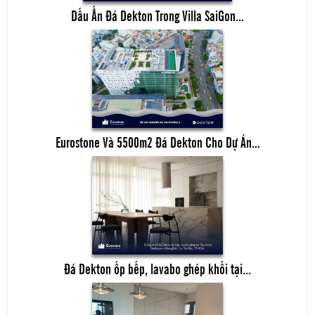
Dấu Ấn Đá Dekton Trong Villa SaiGon...
Eurostone Và 5500m2 Đá Dekton Cho Dự Án...
Đá Dekton ốp bếp, lavabo ghép khối tại...