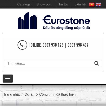
Catalogs
Showroom
Tin tức
Liên hệ
HOTLINE: 0903 930 126 | 0903 598 407
Toggle
navigation
Trang nhất
Dự án
Công trình đã thực hiện