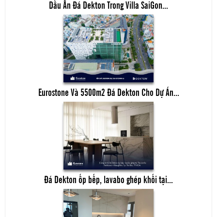
Dấu Ấn Đá Dekton Trong Villa SaiGon...
Eurostone Và 5500m2 Đá Dekton Cho Dự Án...
Đá Dekton ốp bếp, lavabo ghép khối tại...