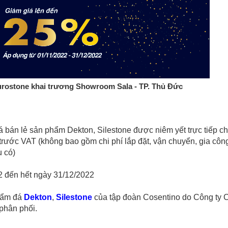
ostone khai trương Showroom Sala - TP. Thủ Đức
 bán lẻ sản phẩm Dekton, Silestone được niêm yết trực tiếp c
rước VAT (không bao gồm chi phí lắp đặt, vận chuyển, gia côn
u có)
2 đến hết ngày 31/12/2022
phẩm đá
Dekton
,
Silestone
của tập đoàn Cosentino do Công ty 
phân phối.