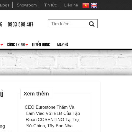
alogs
Showroom
Tin tức
Liên hệ
26 | 0903 598 407
CÔNG TRÌNH
TUYỂN DỤNG
MAP ĐÁ
+
+
hủ
Xem thêm
CEO Eurostone Thăm Và
Làm Việc Với BLĐ Của Tập
Đoàn COSENTINO Tại Trụ
Sở Chính, Tây Ban Nha
ọng