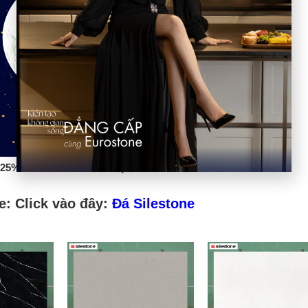
25% khi mua Đá Dekton tại Eurostone
: Click vào đây:
Đá Silestone