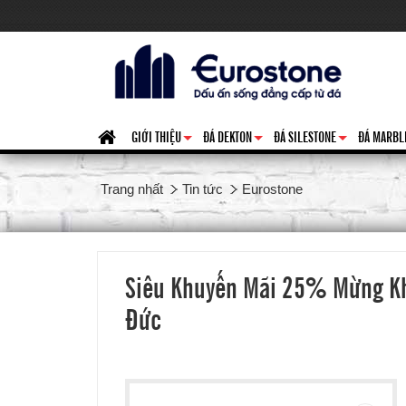
GIỚI THIỆU
ĐÁ DEKTON
ĐÁ SILESTONE
ĐÁ MARBL
+
+
+
Trang nhất
Tin tức
Eurostone
Siêu Khuyến Mãi 25% Mừng Kha
Đức