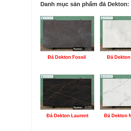
​Danh mục sản phẩm đá Dekton: 
Đá Dekton Fossil
Đá Dekton
Đá Dekton Laurent
Đá Dekton N