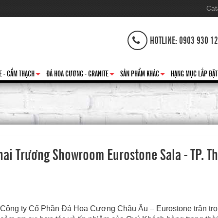
Cat
HOTLINE: 0903 930 1
E - CẨM THẠCH
ĐÁ HOA CƯƠNG - GRANITE
SẢN PHẨM KHÁC
HẠNG MỤC LẮP ĐẶT
+
+
+
i Trương Showroom Eurostone Sala - TP. T
Công ty Cổ Phần Đá Hoa Cương Châu Âu – Eurostone trân tr