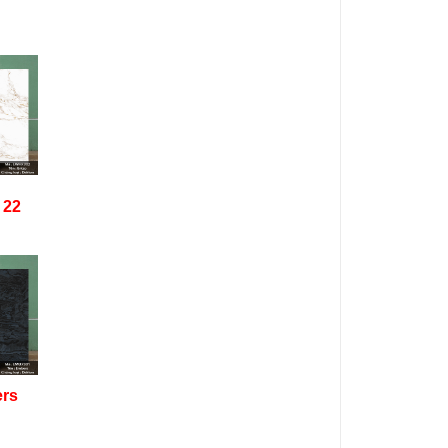
 22
rs