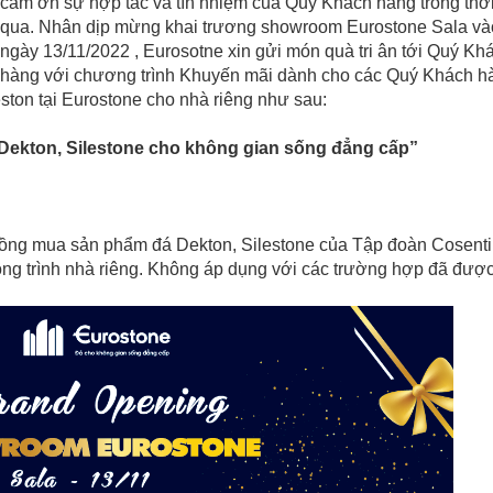
cảm ơn sự hợp tác và tín nhiệm của Quý Khách hàng trong thời
qua. Nhân dịp mừng khai trương showroom Eurostone Sala và
ngày 13/11/2022 , Eurosotne xin gửi món quà tri ân tới Quý Kh
hàng với chương trình Khuyến mãi dành cho các Quý Khách h
ton tại Eurostone cho nhà riêng như sau:
 Dekton, Silestone cho không gian sống đẳng cấp”
ồng mua sản phẩm đá Dekton, Silestone của Tập đoàn Cosent
ng trình nhà riêng. Không áp dụng với các trường hợp đã đượ