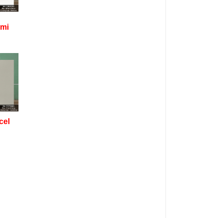
ami
cel