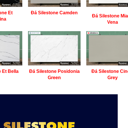
one Et
Đá Silestone Camden
Đá Silestone Mi
ina
Vena
 Et Bella
Đá Silestone Posidonia
Đá Silestone Cin
Green
Grey