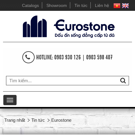
Catalogs
Showroom
Tin tức
Liên hệ
HOTLINE: 0903 930 126 | 0903 598 407
Toggle
navigation
Trang nhất
Tin tức
Eurostone