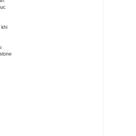
ăn
mục
 khi
u
ostone