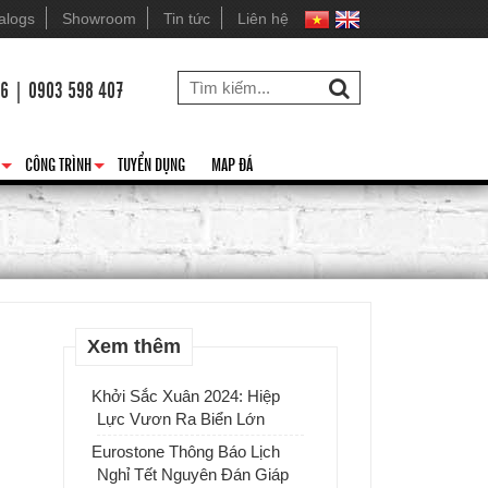
alogs
Showroom
Tin tức
Liên hệ
26 | 0903 598 407
CÔNG TRÌNH
TUYỂN DỤNG
MAP ĐÁ
+
+
Xem thêm
Khởi Sắc Xuân 2024: Hiệp
Lực Vươn Ra Biển Lớn
Eurostone Thông Báo Lịch
Nghỉ Tết Nguyên Đán Giáp