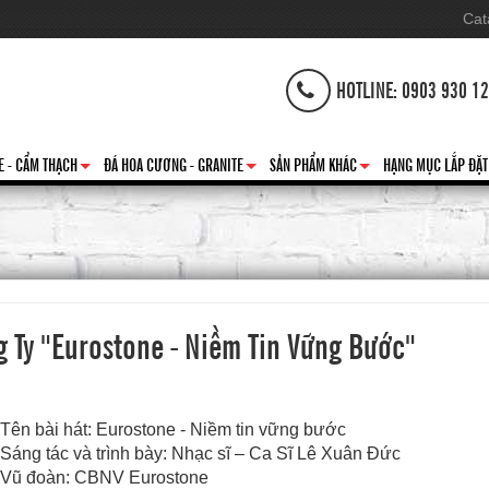
Cat
HOTLINE: 0903 930 1
E - CẨM THẠCH
ĐÁ HOA CƯƠNG - GRANITE
SẢN PHẨM KHÁC
HẠNG MỤC LẮP ĐẶT
+
+
+
 Ty "Eurostone - Niềm Tin Vững Bước"
Tên bài hát: Eurostone - Niềm tin vững bước
Sáng tác và trình bày: Nhạc sĩ – Ca Sĩ Lê Xuân Đức
Vũ đoàn: CBNV Eurostone