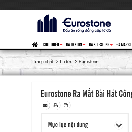
GIỚI THIỆU
ĐÁ DEKTON
ĐÁ SILESTONE
ĐÁ MARBL
+
+
+
Trang nhất
Tin tức
Eurostone
Eurostone Ra Mắt Bài Hát Công
Mục lục nội dung