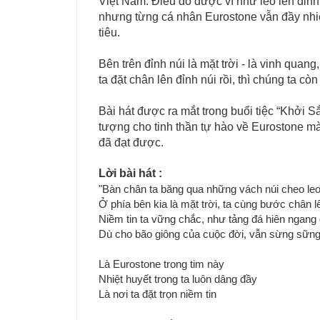
Việt Nam. Điều đó được ví như leo lên đỉnh 
nhưng từng cá nhân Eurostone vẫn đầy nhiệ
tiêu.
Bên trên đỉnh núi là mặt trời - là vinh qua
ta đặt chân lên đỉnh núi rồi, thì chúng ta cò
Bài hát được ra mắt trong buổi tiệc “Khởi 
tượng cho tinh thần tự hào về Eurostone m
đã đạt được.
Lời bài hát :
"Bàn chân ta băng qua những vách núi cheo le
Ở phía bên kia là mặt trời, ta cùng bước chân l
Niềm tin ta vững chắc, như tảng đá hiên ngang 
Dù cho bão giông của cuộc đời, vẫn sừng sữn
Là Eurostone trong tim này
Nhiệt huyết trong ta luôn dâng đầy
Là nơi ta đặt trọn niềm tin