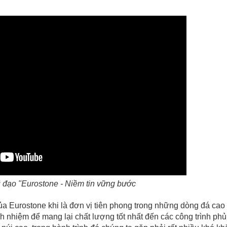
ũ đạo "Eurostone - Niềm tin vững bước
ủa Eurostone khi là đơn vị tiên phong trong những dòng đá cao
ách nhiệm để mang lại chất lượng tốt nhất đến các công trình ph