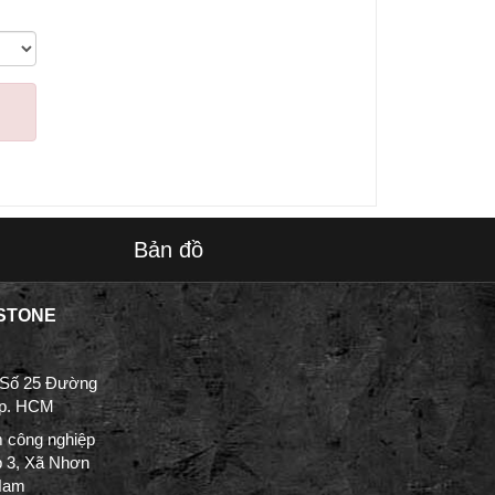
Bản đồ
STONE
 Số 25 Đường
Tp. HCM
 công nghiệp
p 3, Xã Nhơn
 Nam