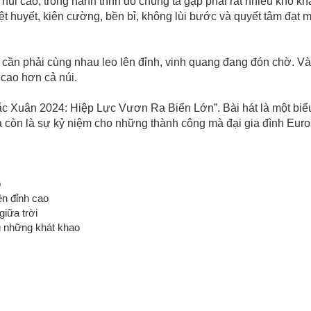
núi cao, trong hành trình đó chúng ta gặp phải rất nhiều khó kh
t huyết, kiên cường, bền bỉ, không lùi bước và quyết tâm đạt 
ng, cần phải cùng nhau leo lên đỉnh, vinh quang đang đón chờ. Và
n cao hơn cả núi.
Sắc Xuân 2024: Hiệp Lực Vươn Ra Biển Lớn”. Bài hát là một biể
à còn là sự kỷ niệm cho những thành công mà đại gia đình Eur
o
ên đỉnh cao
giữa trời
g những khát khao