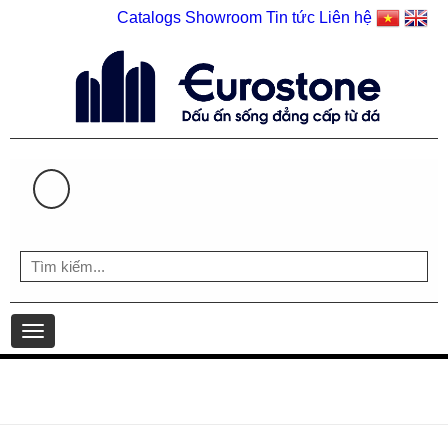
Catalogs
Showroom
Tin tức
Liên hệ
HOTLINE: 0903 930 126 | 0903 598 407
Toggle
navigation