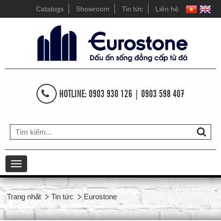
Catalogs
Showroom
Tin tức
Liên hệ
HOTLINE: 0903 930 126 | 0903 598 407
Toggle
navigation
Trang nhất
Tin tức
Eurostone