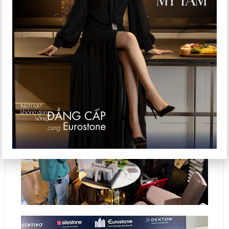
còn là Nhà sản xuất đá cao cấp nổi tiếng thế giới
và quen thuộc tại nhiều quốc gia như Nhật Bản,
Singapore, Trung Quốc,…
Một số hình ảnh của Eurostone tại sự kiện
VMARK 2022: