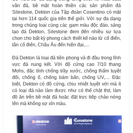
vân đá, bề mặt hoàn thiện các sản phẩm đá
Silestone, Dekton của Tập đoàn Cosentino có mặt
tại hơn 114 quốc gia trên thế giới. Với sự đa dạng
trong chủng loại cùng các gam màu độc đáo, sáng
tạo đá Dekton, Silestone đem đến nhiều sự lựa
chọn cho bất kỳ phong cách thiết kế nào từ cổ điển,
tân cổ điển, Châu Âu đến hiện đại,…
Đá Dekton là loại đá tiên phong và đi đầu trong lĩnh
vực đá nung kết. Với độ cứng cao 7/10 thang
Mohs, đặc tính chống trầy xước, chống thấm tuyệt
đối, chống ố, chống bám bẩn, chống UV,… Đặc
biệt, Dekton có độ cứng, chịu nhiệt tuyệt vời mà ít
có loại đá nào làm được như có thể chặt thịt, làm
đồ ăn trên bề mặt đá hoặc đặt trực tiếp chảo nóng
lên mà không sợ xỉn màu.