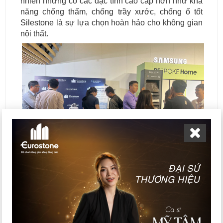
nhiên nhưng có các đặc tính cao cấp hơn như khả
năng chống thấm, chống trầy xước, chống ố tốt
Silestone là sự lựa chọn hoàn hảo cho không gian
nội thất.
Nhân viên Eurostone tư vấn cho khách hàng
Cosentino đã tạo nên sức hút không hề nhỏ với
không chỉ khách tham quan mà ngay cả các chuyên
gia đầu ngành trong lĩnh vực thiết kế. Bởi không chỉ
dừng lại ở vẻ đẹp, đặc tính tuyệt vời mà Cosentino