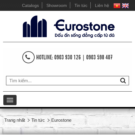
Catalogs
Showroom
Tin tức
Liên hệ
HOTLINE: 0903 930 126 | 0903 598 407
Toggle
navigation
Trang nhất
Tin tức
Eurostone